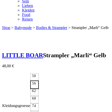
Sein
Lieben
Kleiden
Food
Reisen
Shop
>
Babymode
>
Bodies & Strampler
> Strampler „Marli“ Gelb
LITTLE BOAR
Strampler „Marli“ Gelb
48,00
€
50
56
62
68
Kleidungsgroesse
74