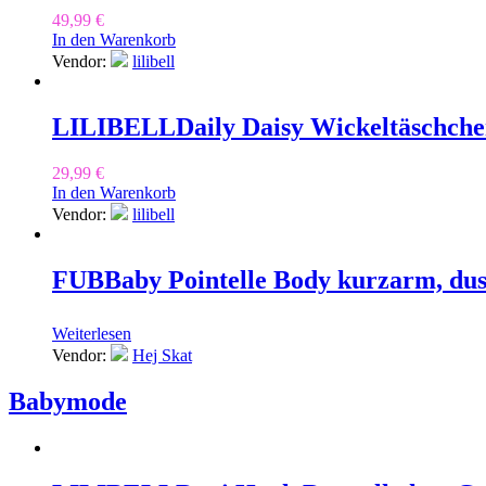
49,99
€
In den Warenkorb
Vendor:
lilibell
LILIBELL
Daily Daisy Wickeltäschche
29,99
€
In den Warenkorb
Vendor:
lilibell
FUB
Baby Pointelle Body kurzarm, dus
Weiterlesen
Vendor:
Hej Skat
Babymode