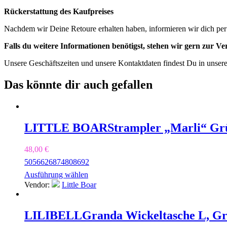
Rückerstattung des Kaufpreises
Nachdem wir Deine Retoure erhalten haben, informieren wir dich per
Falls du weitere Informationen benötigst, stehen wir gern zur V
Unsere Geschäftszeiten und unsere Kontaktdaten findest Du in unser
Das könnte dir auch gefallen
LITTLE BOAR
Strampler „Marli“ Gr
48,00
€
50
56
62
68
74
80
86
92
Ausführung wählen
Vendor:
Little Boar
LILIBELL
Granda Wickeltasche L, G