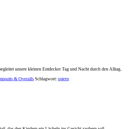
egleitet unsere kleinen Entdecker Tag und Nacht durch den Alltag.
mpsuits & Overalls
Schlagwort:
ostern
tail, das den Kindern ein Lächeln ins Gesicht zaubern soll.