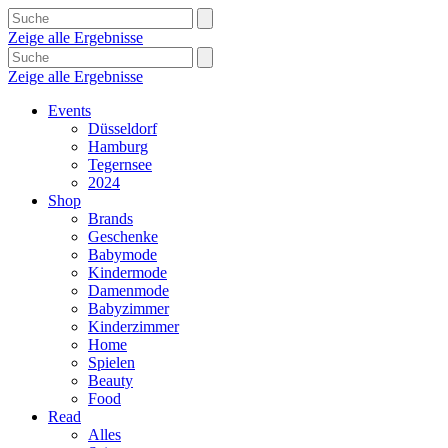
Zeige alle Ergebnisse
Zeige alle Ergebnisse
Events
Düsseldorf
Hamburg
Tegernsee
2024
Shop
Brands
Geschenke
Babymode
Kindermode
Damenmode
Babyzimmer
Kinderzimmer
Home
Spielen
Beauty
Food
Read
Alles