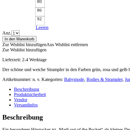
80
86
92
Leeren
Anz.
In den Warenkorb
Zur Wishlist hinzufügen
Aus Wishlist entfernen
Zur Wishlist hinzufügen
Lieferzeit:
2-4 Werktage
Der schöne und weiche Strampler in den Farben grün, rosa und gelb b
Artikelnummer:
n. v.
Kategorien:
Babymode
,
Bodies & Strampler
,
Ju
Beschreibung
Produktsicherheit
Vendor
Versandinfos
Beschreibung
Ein besonderer Hingucker ist „Marli out of the Pocket“ als kleines De