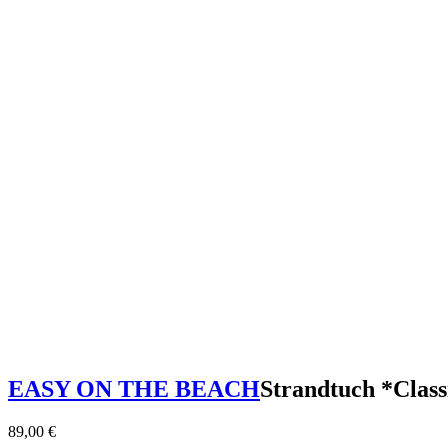
EASY ON THE BEACH
Strandtuch *Class
89,00
€