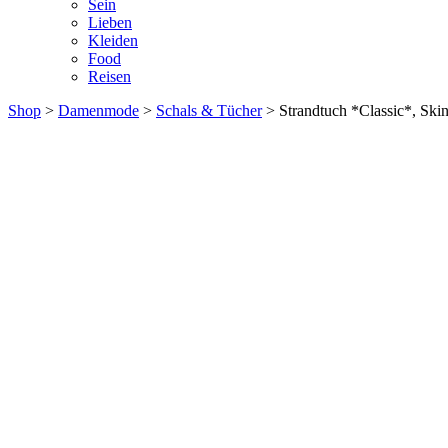
Sein
Lieben
Kleiden
Food
Reisen
Shop
>
Damenmode
>
Schals & Tücher
> Strandtuch *Classic*, Ski