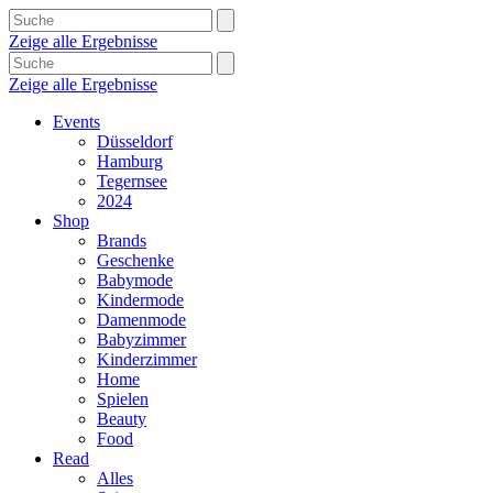
Zeige alle Ergebnisse
Zeige alle Ergebnisse
Events
Düsseldorf
Hamburg
Tegernsee
2024
Shop
Brands
Geschenke
Babymode
Kindermode
Damenmode
Babyzimmer
Kinderzimmer
Home
Spielen
Beauty
Food
Read
Alles