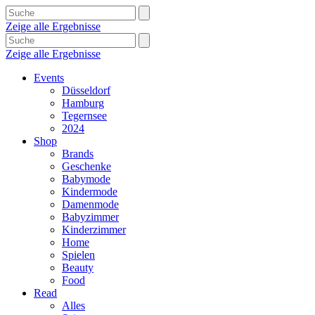
Zeige alle Ergebnisse
Zeige alle Ergebnisse
Events
Düsseldorf
Hamburg
Tegernsee
2024
Shop
Brands
Geschenke
Babymode
Kindermode
Damenmode
Babyzimmer
Kinderzimmer
Home
Spielen
Beauty
Food
Read
Alles