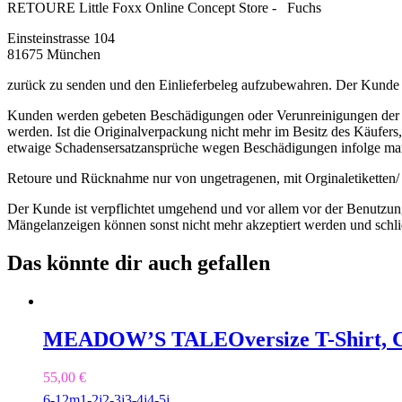
RETOURE Little Foxx Online Concept Store 
Einsteinstrasse 104
81675 München
zurück zu senden und den Einlieferbeleg aufzubewahren. Der Kunde tr
Kunden werden gebeten Beschädigungen oder Verunreinigungen der W
werden. Ist die Originalverpackung nicht mehr im Besitz des Käufer
etwaige Schadensersatzansprüche wegen Beschädigungen infolge ma
Retoure und Rücknahme nur von ungetragenen, mit Orginaletiketten/ 
Der Kunde ist verpflichtet umgehend und vor allem vor der Benutzung
Mängelanzeigen können sonst nicht mehr akzeptiert werden und schl
Das könnte dir auch gefallen
MEADOW’S TALE
Oversize T-Shirt,
55,00
€
6-12m
1-2j
2-3j
3-4j
4-5j