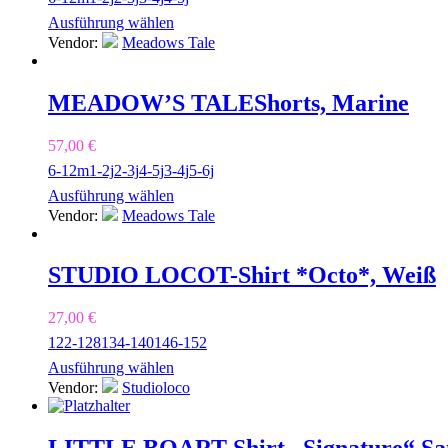
Ausführung wählen
Vendor:
Meadows Tale
MEADOW’S TALE
Shorts, Marine
57,00
€
6-12m
1-2j
2-3j
4-5j
3-4j
5-6j
Ausführung wählen
Vendor:
Meadows Tale
STUDIO LOCO
T-Shirt *Octo*, Weiß
27,00
€
122-128
134-140
146-152
Ausführung wählen
Vendor:
Studioloco