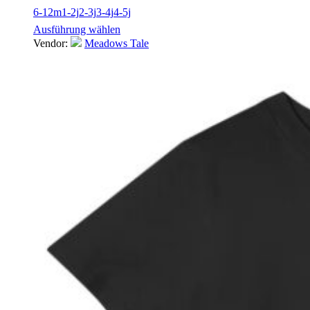
6-12m
1-2j
2-3j
3-4j
4-5j
Ausführung wählen
Vendor:
Meadows Tale