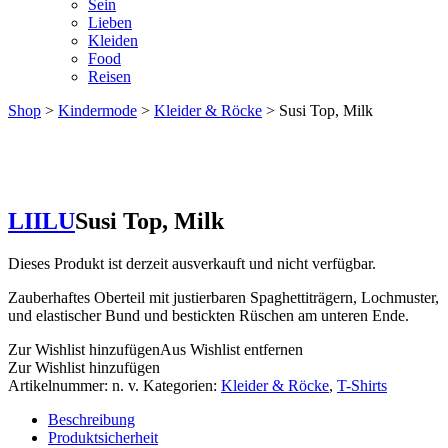
Sein
Lieben
Kleiden
Food
Reisen
Shop
>
Kindermode
>
Kleider & Röcke
> Susi Top, Milk
LIILU
Susi Top, Milk
Dieses Produkt ist derzeit ausverkauft und nicht verfügbar.
Zauberhaftes Oberteil mit justierbaren Spaghettiträgern, Lochmuster,
und elastischer Bund und bestickten Rüschen am unteren Ende.
Zur Wishlist hinzufügen
Aus Wishlist entfernen
Zur Wishlist hinzufügen
Artikelnummer:
n. v.
Kategorien:
Kleider & Röcke
,
T-Shirts
Beschreibung
Produktsicherheit