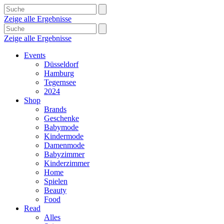
Zeige alle Ergebnisse
Zeige alle Ergebnisse
Events
Düsseldorf
Hamburg
Tegernsee
2024
Shop
Brands
Geschenke
Babymode
Kindermode
Damenmode
Babyzimmer
Kinderzimmer
Home
Spielen
Beauty
Food
Read
Alles