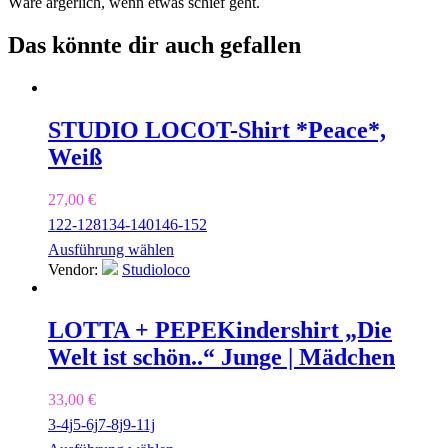
Wäre ärgerlich, wenn etwas schief geht.
Das könnte dir auch gefallen
STUDIO LOCO
T-Shirt *Peace*,
Weiß
27,00
€
122-128
134-140
146-152
Ausführung wählen
Vendor:
Studioloco
LOTTA + PEPE
Kindershirt „Die
Welt ist schön..“ Junge | Mädchen
33,00
€
3-4j
5-6j
7-8j
9-11j