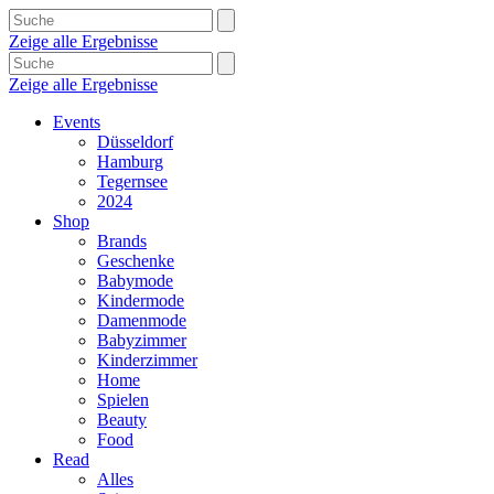
Zeige alle Ergebnisse
Zeige alle Ergebnisse
Events
Düsseldorf
Hamburg
Tegernsee
2024
Shop
Brands
Geschenke
Babymode
Kindermode
Damenmode
Babyzimmer
Kinderzimmer
Home
Spielen
Beauty
Food
Read
Alles