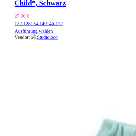
Child*, Schwarz
27,00
€
122-128
134-140
146-152
Ausführung wählen
Vendor:
Studioloco