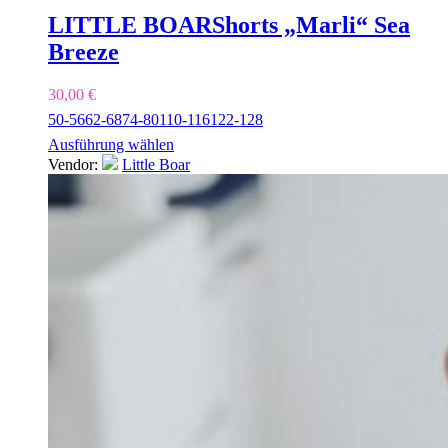
LITTLE BOAR
Shorts „Marli“ Sea
Breeze
30,00
€
50-56
62-68
74-80
110-116
122-128
Ausführung wählen
Vendor:
Little Boar