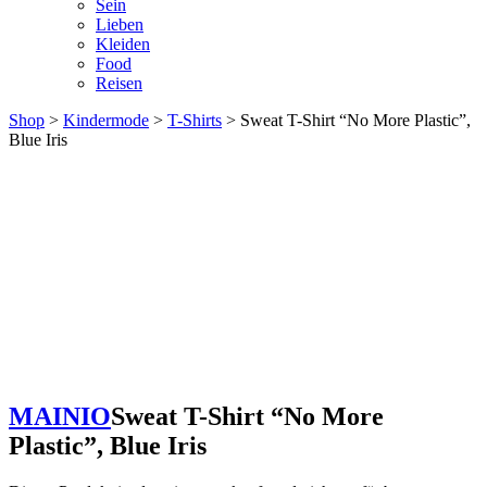
Sein
Lieben
Kleiden
Food
Reisen
Shop
>
Kindermode
>
T-Shirts
> Sweat T-Shirt “No More Plastic”,
Blue Iris
MAINIO
Sweat T-Shirt “No More
Plastic”, Blue Iris