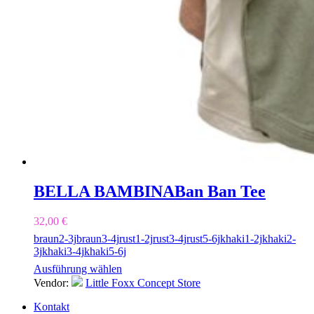
BELLA BAMBINA
Ban Ban Tee
32,00
€
braun
2-3j
braun
3-4j
rust
1-2j
rust
3-4j
rust
5-6j
khaki
1-2j
khaki
2-
3j
khaki
3-4j
khaki
5-6j
Ausführung wählen
Vendor:
Little Foxx Concept Store
Kontakt