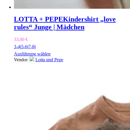
LOTTA + PEPE
Kindershirt „love
rules“ Junge | Mädchen
33,00
€
3-4j
5-6j
7-8j
Ausführung wählen
Vendor:
Lotta und Pepe