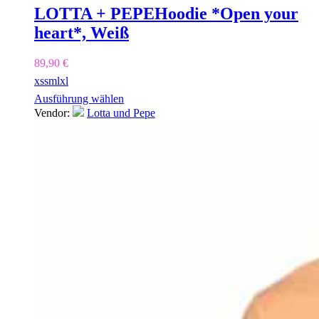
LOTTA + PEPE
Hoodie *Open your
heart*, Weiß
89,90
€
xs
s
m
l
xl
Ausführung wählen
Vendor:
Lotta und Pepe