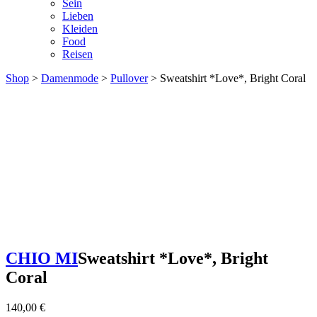
Sein
Lieben
Kleiden
Food
Reisen
Shop
>
Damenmode
>
Pullover
> Sweatshirt *Love*, Bright Coral
CHIO MI
Sweatshirt *Love*, Bright
Coral
140,00
€