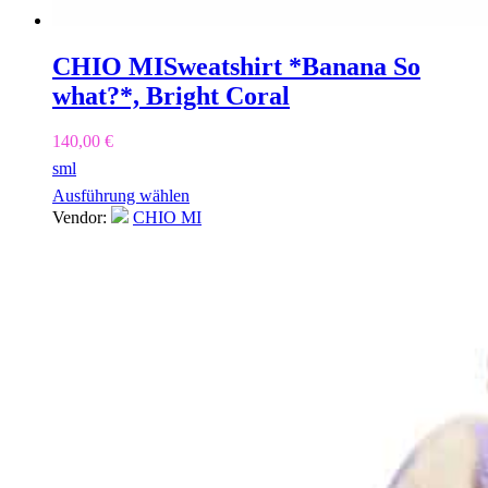
CHIO MI
Sweatshirt *Banana So
what?*, Bright Coral
140,00
€
s
m
l
Ausführung wählen
Vendor:
CHIO MI