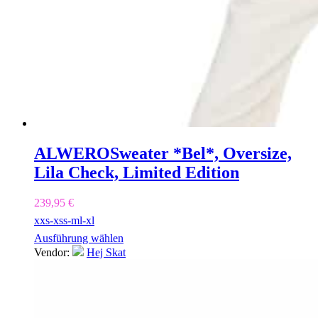
ALWERO
Sweater *Bel*, Oversize,
Lila Check, Limited Edition
239,95
€
xxs-xs
s-m
l-xl
Ausführung wählen
Vendor:
Hej Skat