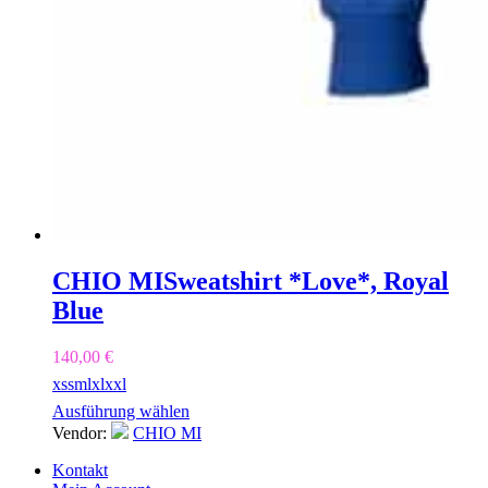
CHIO MI
Sweatshirt *Love*, Royal
Blue
140,00
€
xs
s
m
l
xl
xxl
Ausführung wählen
Vendor:
CHIO MI
Kontakt