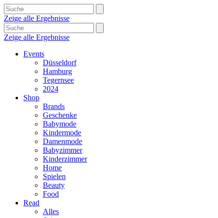
Zeige alle Ergebnisse
Zeige alle Ergebnisse
Events
Düsseldorf
Hamburg
Tegernsee
2024
Shop
Brands
Geschenke
Babymode
Kindermode
Damenmode
Babyzimmer
Kinderzimmer
Home
Spielen
Beauty
Food
Read
Alles