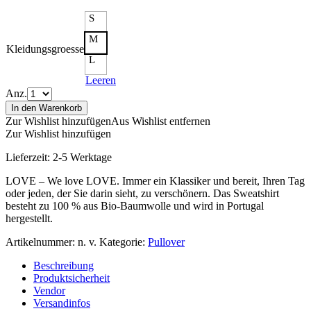
S
M
Kleidungsgroesse
L
Leeren
Anz.
In den Warenkorb
Zur Wishlist hinzufügen
Aus Wishlist entfernen
Zur Wishlist hinzufügen
Lieferzeit:
2-5 Werktage
LOVE – We love LOVE. Immer ein Klassiker und bereit, Ihren Tag
oder jeden, der Sie darin sieht, zu verschönern. Das Sweatshirt
besteht zu 100 % aus Bio-Baumwolle und wird in Portugal
hergestellt.
Artikelnummer:
n. v.
Kategorie:
Pullover
Beschreibung
Produktsicherheit
Vendor
Versandinfos