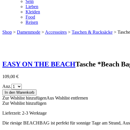
Sein
Lieben
Kleiden
Food
Reisen
Shop
>
Damenmode
>
Accessoires
>
Taschen & Rucksäcke
> Tasche
EASY ON THE BEACH
Tasche *Beach Bag
109,00
€
Anz.
In den Warenkorb
Zur Wishlist hinzufügen
Aus Wishlist entfernen
Zur Wishlist hinzufügen
Lieferzeit:
2-3 Werktage
Die riesige BEACHBAG ist perfekt für sonnige Tage am Strand, Ausflü