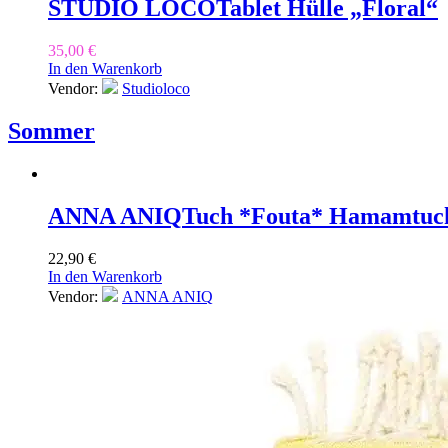
STUDIO LOCO
Tablet Hülle „Floral“
35,00
€
In den Warenkorb
Vendor:
Studioloco
Sommer
ANNA ANIQ
Tuch *Fouta* Hamamtuc
22,90
€
In den Warenkorb
Vendor:
ANNA ANIQ