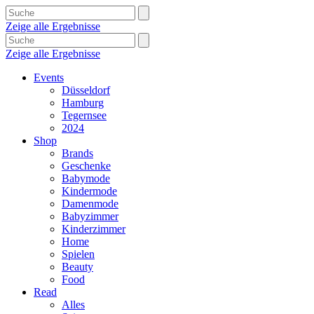
Zeige alle Ergebnisse
Zeige alle Ergebnisse
Events
Düsseldorf
Hamburg
Tegernsee
2024
Shop
Brands
Geschenke
Babymode
Kindermode
Damenmode
Babyzimmer
Kinderzimmer
Home
Spielen
Beauty
Food
Read
Alles