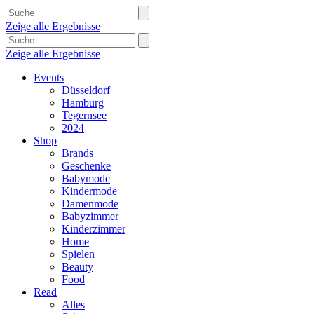
Zeige alle Ergebnisse
Zeige alle Ergebnisse
Events
Düsseldorf
Hamburg
Tegernsee
2024
Shop
Brands
Geschenke
Babymode
Kindermode
Damenmode
Babyzimmer
Kinderzimmer
Home
Spielen
Beauty
Food
Read
Alles