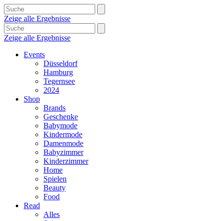
Zeige alle Ergebnisse
Zeige alle Ergebnisse
Events
Düsseldorf
Hamburg
Tegernsee
2024
Shop
Brands
Geschenke
Babymode
Kindermode
Damenmode
Babyzimmer
Kinderzimmer
Home
Spielen
Beauty
Food
Read
Alles