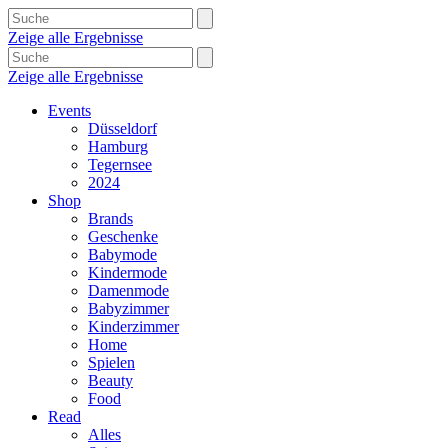
Zeige alle Ergebnisse
Zeige alle Ergebnisse
Events
Düsseldorf
Hamburg
Tegernsee
2024
Shop
Brands
Geschenke
Babymode
Kindermode
Damenmode
Babyzimmer
Kinderzimmer
Home
Spielen
Beauty
Food
Read
Alles