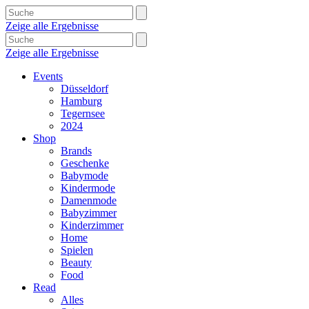
Zeige alle Ergebnisse
Zeige alle Ergebnisse
Events
Düsseldorf
Hamburg
Tegernsee
2024
Shop
Brands
Geschenke
Babymode
Kindermode
Damenmode
Babyzimmer
Kinderzimmer
Home
Spielen
Beauty
Food
Read
Alles