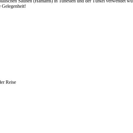
orientalischen Saunen (Hamams) in Tunesien und der Türkei verwendet 
e Gelegenheit!
der Reise