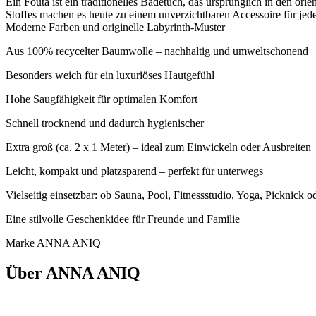
Ein Fouta ist ein traditionelles Badetuch, das ursprünglich in den 
Stoffes machen es heute zu einem unverzichtbaren Accessoire für jed
Moderne Farben und originelle Labyrinth-Muster
Aus 100% recycelter Baumwolle – nachhaltig und umweltschonend
Besonders weich für ein luxuriöses Hautgefühl
Hohe Saugfähigkeit für optimalen Komfort
Schnell trocknend und dadurch hygienischer
Extra groß (ca. 2 x 1 Meter) – ideal zum Einwickeln oder Ausbreiten
Leicht, kompakt und platzsparend – perfekt für unterwegs
Vielseitig einsetzbar: ob Sauna, Pool, Fitnessstudio, Yoga, Picknick o
Eine stilvolle Geschenkidee für Freunde und Familie
Marke ANNA ANIQ
Über ANNA ANIQ