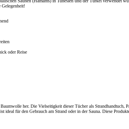
orientalischen Saunen (Hamams) in Tunesien und der Türkei verwendet 
e Gelegenheit!
onend
reiten
knick oder Reise
aumwolle her. Die Vielseitigkeit dieser Tücher als Strandhandtuch, 
st ideal für den Gebrauch am Strand oder in der Sauna. Diese Produkte