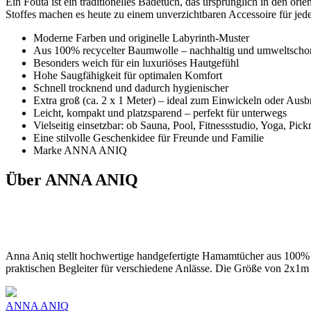
Ein Fouta ist ein traditionelles Badetuch, das ursprünglich in den 
Stoffes machen es heute zu einem unverzichtbaren Accessoire für jed
Moderne Farben und originelle Labyrinth-Muster
Aus 100% recycelter Baumwolle – nachhaltig und umweltsch
Besonders weich für ein luxuriöses Hautgefühl
Hohe Saugfähigkeit für optimalen Komfort
Schnell trocknend und dadurch hygienischer
Extra groß (ca. 2 x 1 Meter) – ideal zum Einwickeln oder Ausb
Leicht, kompakt und platzsparend – perfekt für unterwegs
Vielseitig einsetzbar: ob Sauna, Pool, Fitnessstudio, Yoga, Pic
Eine stilvolle Geschenkidee für Freunde und Familie
Marke ANNA ANIQ
Über ANNA ANIQ
Anna Aniq stellt hochwertige handgefertigte Hamamtücher aus 100% B
praktischen Begleiter für verschiedene Anlässe. Die Größe von 2x1m i
ANNA ANIQ