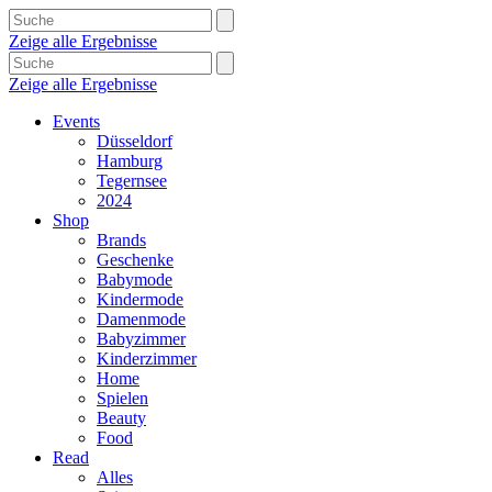
Zeige alle Ergebnisse
Zeige alle Ergebnisse
Events
Düsseldorf
Hamburg
Tegernsee
2024
Shop
Brands
Geschenke
Babymode
Kindermode
Damenmode
Babyzimmer
Kinderzimmer
Home
Spielen
Beauty
Food
Read
Alles