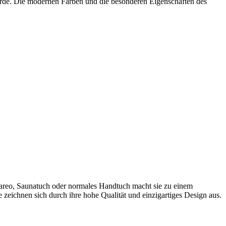
wurde. Die modernen Farben und die besonderen Eigenschaften des
Pareo, Saunatuch oder normales Handtuch macht sie zu einem
 zeichnen sich durch ihre hohe Qualität und einzigartiges Design aus.