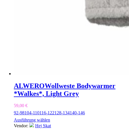
ALWERO
Wollweste Bodywarmer
*Walkes*, Light Grey
59,00
€
92-98
104-110
116-122
128-134
140-146
Ausführung wählen
Vendor:
Hej Skat