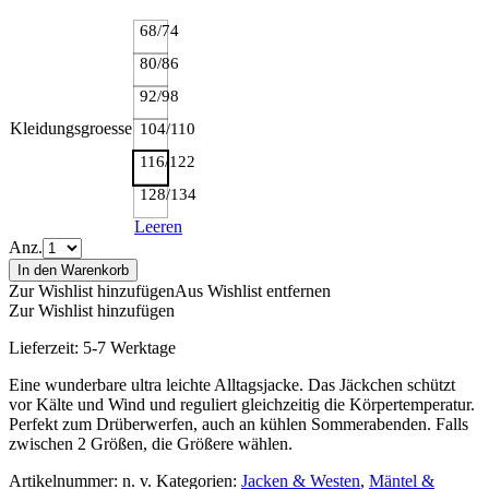
68/74
80/86
92/98
Kleidungsgroesse
104/110
116/122
128/134
Leeren
Anz.
In den Warenkorb
Zur Wishlist hinzufügen
Aus Wishlist entfernen
Zur Wishlist hinzufügen
Lieferzeit:
5-7 Werktage
Eine wunderbare ultra leichte Alltagsjacke. Das Jäckchen schützt
vor Kälte und Wind und reguliert gleichzeitig die Körpertemperatur.
Perfekt zum Drüberwerfen, auch an kühlen Sommerabenden. Falls
zwischen 2 Größen, die Größere wählen.
Artikelnummer:
n. v.
Kategorien:
Jacken & Westen
,
Mäntel &