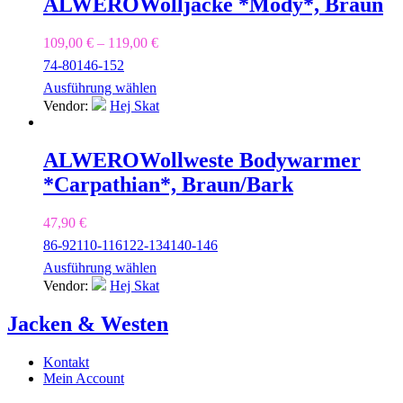
ALWERO
Wolljacke *Mody*, Braun
109,00
€
–
119,00
€
74-80
146-152
Ausführung wählen
Vendor:
Hej Skat
ALWERO
Wollweste Bodywarmer
*Carpathian*, Braun/Bark
47,90
€
86-92
110-116
122-134
140-146
Ausführung wählen
Vendor:
Hej Skat
Jacken & Westen
Kontakt
Mein Account