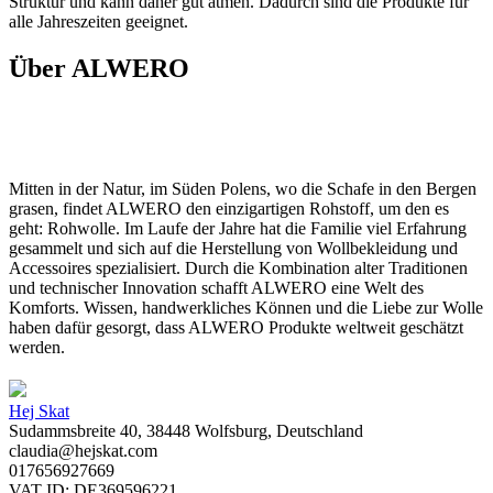
Struktur und kann daher gut atmen. Dadurch sind die Produkte für
alle Jahreszeiten geeignet.
Über ALWERO
Mitten in der Natur, im Süden Polens, wo die Schafe in den Bergen
grasen, findet ALWERO den einzigartigen Rohstoff, um den es
geht: Rohwolle. Im Laufe der Jahre hat die Familie viel Erfahrung
gesammelt und sich auf die Herstellung von Wollbekleidung und
Accessoires spezialisiert. Durch die Kombination alter Traditionen
und technischer Innovation schafft ALWERO eine Welt des
Komforts. Wissen, handwerkliches Können und die Liebe zur Wolle
haben dafür gesorgt, dass ALWERO Produkte weltweit geschätzt
werden.
Hej Skat
Sudammsbreite 40, 38448 Wolfsburg, Deutschland
claudia@hejskat.com
017656927669
VAT ID: DE369596221