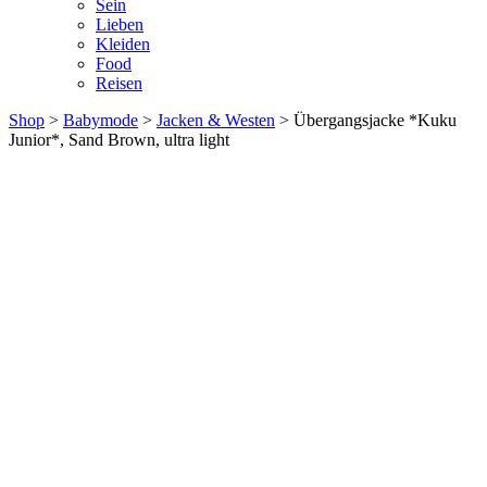
Sein
Lieben
Kleiden
Food
Reisen
Shop
>
Babymode
>
Jacken & Westen
> Übergangsjacke *Kuku
Junior*, Sand Brown, ultra light