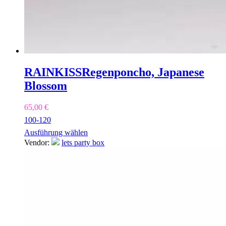
RAINKISS
Regenponcho, Japanese
Blossom
65,00
€
100-120
Ausführung wählen
Vendor:
lets party box