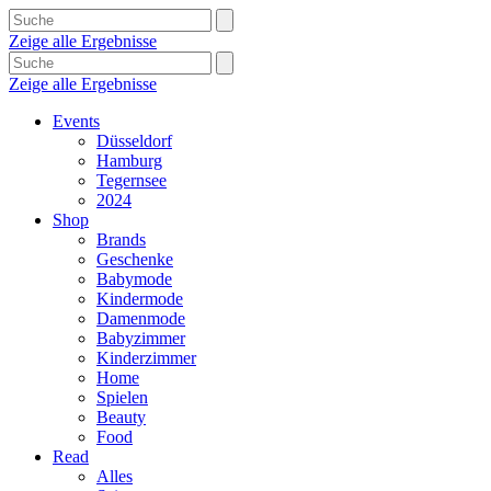
Zeige alle Ergebnisse
Zeige alle Ergebnisse
Events
Düsseldorf
Hamburg
Tegernsee
2024
Shop
Brands
Geschenke
Babymode
Kindermode
Damenmode
Babyzimmer
Kinderzimmer
Home
Spielen
Beauty
Food
Read
Alles