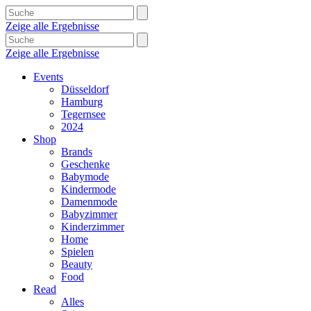
Zeige alle Ergebnisse
Zeige alle Ergebnisse
Events
Düsseldorf
Hamburg
Tegernsee
2024
Shop
Brands
Geschenke
Babymode
Kindermode
Damenmode
Babyzimmer
Kinderzimmer
Home
Spielen
Beauty
Food
Read
Alles