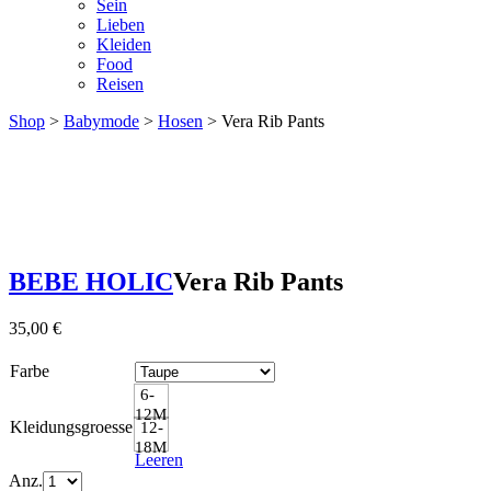
Sein
Lieben
Kleiden
Food
Reisen
Shop
>
Babymode
>
Hosen
> Vera Rib Pants
BEBE HOLIC
Vera Rib Pants
35,00
€
Farbe
6-
12M
Kleidungsgroesse
12-
18M
Leeren
Anz.