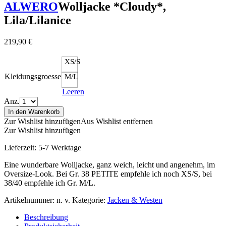
ALWERO
Wolljacke *Cloudy*,
Lila/Lilanice
219,90
€
XS/S
Kleidungsgroesse
M/L
Leeren
Anz.
In den Warenkorb
Zur Wishlist hinzufügen
Aus Wishlist entfernen
Zur Wishlist hinzufügen
Lieferzeit:
5-7 Werktage
Eine wunderbare Wolljacke, ganz weich, leicht und angenehm, im
Oversize-Look. Bei Gr. 38 PETITE empfehle ich noch XS/S, bei
38/40 empfehle ich Gr. M/L.
Artikelnummer:
n. v.
Kategorie:
Jacken & Westen
Beschreibung