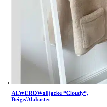
ALWERO
Wolljacke *Cloudy*,
Beige/Alabaster