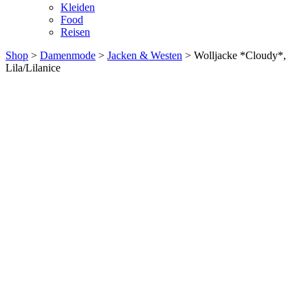
Kleiden
Food
Reisen
Shop
>
Damenmode
>
Jacken & Westen
> Wolljacke *Cloudy*,
Lila/Lilanice