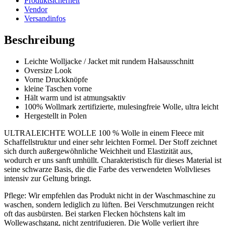
Produktsicherheit
Vendor
Versandinfos
Beschreibung
Leichte Wolljacke / Jacket mit rundem Halsausschnitt
Oversize Look
Vorne Druckknöpfe
kleine Taschen vorne
Hält warm und ist atmungsaktiv
100% Wollmark zertifizierte, mulesingfreie Wolle, ultra leicht
Hergestellt in Polen
ULTRALEICHTE WOLLE 100 % Wolle in einem Fleece mit
Schaffellstruktur und einer sehr leichten Formel. Der Stoff zeichnet
sich durch außergewöhnliche Weichheit und Elastizität aus,
wodurch er uns sanft umhüllt. Charakteristisch für dieses Material ist
seine schwarze Basis, die die Farbe des verwendeten Wollvlieses
intensiv zur Geltung bringt.
Pflege: Wir empfehlen das Produkt nicht in der Waschmaschine zu
waschen, sondern lediglich zu lüften. Bei Verschmutzungen reicht
oft das ausbürsten. Bei starken Flecken höchstens kalt im
Wollewaschgang, nicht zentrifugieren. Die Wolle verliert ihre