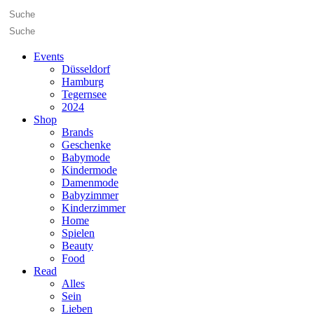
Events
Düsseldorf
Hamburg
Tegernsee
2024
Shop
Brands
Geschenke
Babymode
Kindermode
Damenmode
Babyzimmer
Kinderzimmer
Home
Spielen
Beauty
Food
Read
Alles
Sein
Lieben