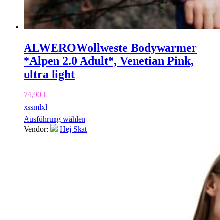
ALWERO
Wollweste Bodywarmer
*Alpen 2.0 Adult*, Venetian Pink,
ultra light
74,90
€
xs
s
m
l
xl
Ausführung wählen
Vendor:
Hej Skat