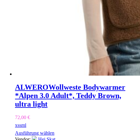
ALWERO
Wollweste Bodywarmer
*Alpen 3.0 Adult*, Teddy Brown,
ultra light
72,00
€
xs
s
m
l
Ausführung wählen
Vendor:
Hej Skat