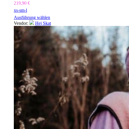
219,90
€
xs-s
m-l
Ausführung wählen
Vendor:
Hej Skat