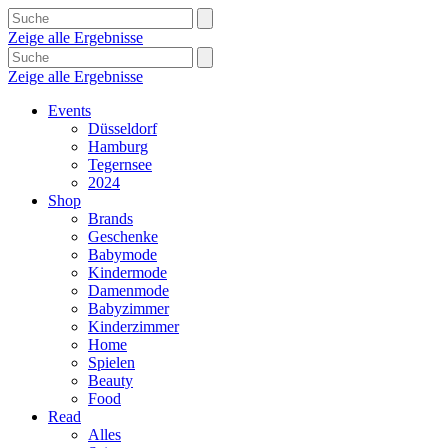
Zeige alle Ergebnisse
Zeige alle Ergebnisse
Events
Düsseldorf
Hamburg
Tegernsee
2024
Shop
Brands
Geschenke
Babymode
Kindermode
Damenmode
Babyzimmer
Kinderzimmer
Home
Spielen
Beauty
Food
Read
Alles