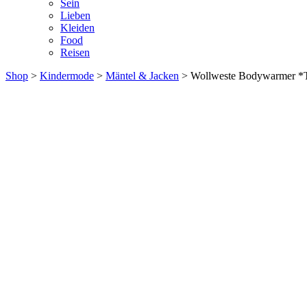
Sein
Lieben
Kleiden
Food
Reisen
Shop
>
Kindermode
>
Mäntel & Jacken
> Wollweste Bodywarmer *Tyb