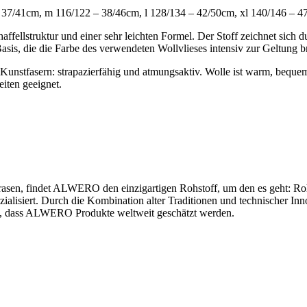
– 37/41cm, m 116/122 – 38/46cm, l 128/134 – 42/50cm, xl 140/146 – 
fellstruktur und einer sehr leichten Formel. Der Stoff zeichnet sich 
 Basis, die die Farbe des verwendeten Wollvlieses intensiv zur Geltung br
fasern: strapazierfähig und atmungsaktiv. Wolle ist warm, bequem un
eiten geeignet.
rasen, findet ALWERO den einzigartigen Rohstoff, um den es geht: Roh
zialisiert. Durch die Kombination alter Traditionen und technischer 
t, dass ALWERO Produkte weltweit geschätzt werden.