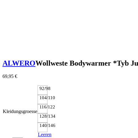
ALWERO
Wollweste Bodywarmer *Tyb Jun
69,95
€
92/98
104/110
116/122
Kleidungsgroesse
128/134
140/146
Leeren