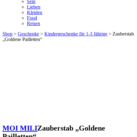
Sein
Lieben
Kleiden
Food
Reisen
Shop
>
Geschenke
>
Kindergeschenke für 1-3 Jährige
> Zauberstab
„Goldene Pailletten“
MOI MILI
Zauberstab „Goldene
Pailletten“