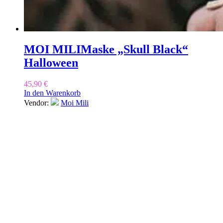
MOI MILI
Maske „Skull Black“
Halloween
45,90
€
In den Warenkorb
Vendor:
Moi Mili