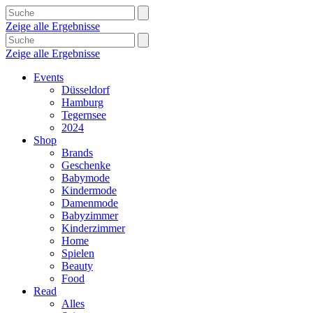
Zeige alle Ergebnisse
Zeige alle Ergebnisse
Events
Düsseldorf
Hamburg
Tegernsee
2024
Shop
Brands
Geschenke
Babymode
Kindermode
Damenmode
Babyzimmer
Kinderzimmer
Home
Spielen
Beauty
Food
Read
Alles