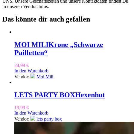
UNS. Unsere Geschäftszeiten und unsere Kontaktdaten findest Du
in unseren Vendor-Infos.
Das könnte dir auch gefallen
MOI MILI
Krone „Schwarze
Pailletten“
24,99
€
In den Warenkorb
Vendor:
Moi Mili
LETS PARTY BOX
Hexenhut
19,99
€
In den Warenkorb
Vendor:
lets party box