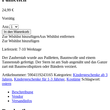
24,99
€
Vorrätig
Anz.
In den Warenkorb
Zur Wishlist hinzufügen
Aus Wishlist entfernen
Zur Wishlist hinzufügen
Lieferzeit:
7-10 Werktage
Der Zauberstab wurde aus Pailletten, Baumwolle und einem
Tannenstab gefertigt. Der Stern ist am Stab angenäht und das Ganze
zart mit Baumwollspitzen oder Bändern verziert.
Artikelnummer:
5904119243165
Kategorien:
Kindergeschenke ab 3
Jahren
,
Kindergeschenke für 1-3 Jährige
,
Kostüme
Schlagwort:
ostern
Beschreibung
Vendor
Versandinfos