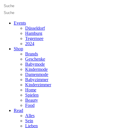
Events
Düsseldorf
Hamburg
Tegernsee
2024
Shop
Brands
Geschenke
Babymode
Kindermode
Damenmode
Babyzimmer
Kinderzimmer
Home
Spielen
Beauty
Food
Read
Alles
Sein
Lieben