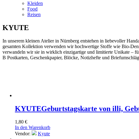
Kleiden
Food
Reisen
KYUTE
In unserem kleinen Atelier in Nürnberg entstehen in liebevoller Han
gesamten Kollektion verwenden wir hochwertige Stoffe wie Bio-Deni
verwandeln wir sie in wirklich einzigartige und limitierte Unikate 
B Postkarten, Geschenkpapier, Blöcke, Notizhefte und Briefumschläg
KYUTE
Geburtstagskarte von illi, Ge
1,80
€
In den Warenkorb
Vendor:
Kyute