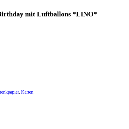
 Birthday mit Luftballons *LINO*
henkpapier
,
Karten