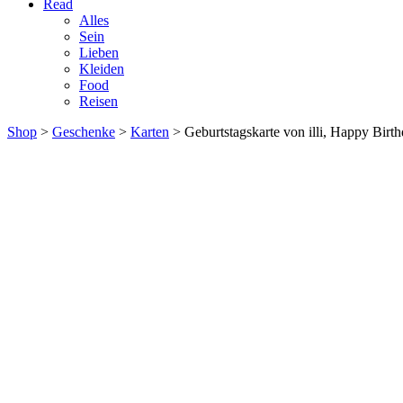
Read
Alles
Sein
Lieben
Kleiden
Food
Reisen
Shop
>
Geschenke
>
Karten
> Geburtstagskarte von illi, Happy Birt