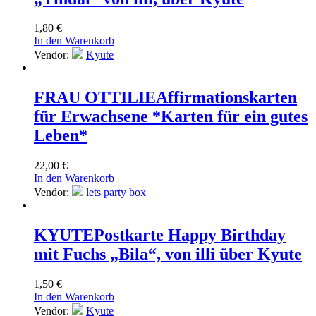
1,80
€
In den Warenkorb
Vendor:
Kyute
FRAU OTTILIE
Affirmationskarten
für Erwachsene *Karten für ein gutes
Leben*
22,00
€
In den Warenkorb
Vendor:
lets party box
KYUTE
Postkarte Happy Birthday
mit Fuchs „Bila“, von illi über Kyute
1,50
€
In den Warenkorb
Vendor:
Kyute