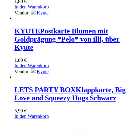
1,80
€
In den Warenkorb
Vendor:
Kyute
KYUTE
Postkarte Blumen mit
Goldprägung *Pelo* von illi, über
Kyute
1,80
€
In den Warenkorb
Vendor:
Kyute
LETS PARTY BOX
Klappkarte, Big
Love and Squeezy Hugs Schwarz
5,99
€
In den Warenkorb