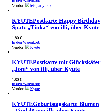
In den Warenkorb
Vendor:
lets party box
KYUTE
Postkarte Happy Birthday
Spatz „Tinka“ von illi, über Kyute
1,80
€
In den Warenkorb
Vendor:
Kyute
KYUTE
Postkarte mit Glückskäfer
„Joni“ von illi, über Kyute
1,80
€
In den Warenkorb
Vendor:
Kyute
KYUTE
Geburtstagskarte Blumen
„Tindal“ von illi, über Kyute