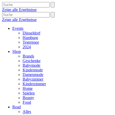
Zeige alle Ergebnisse
Zeige alle Ergebnisse
Events
Düsseldorf
Hamburg
Tegernsee
2024
Shop
Brands
Geschenke
Babymode
Kindermode
Damenmode
Babyzimmer
Kinderzimmer
Home
Spielen
Beauty
Food
Read
Alles