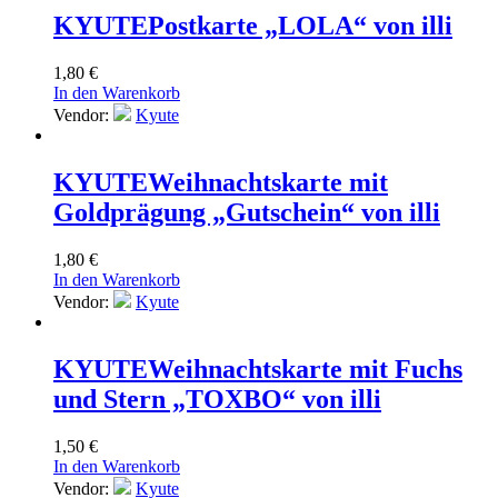
KYUTE
Postkarte „LOLA“ von illi
1,80
€
In den Warenkorb
Vendor:
Kyute
KYUTE
Weihnachtskarte mit
Goldprägung „Gutschein“ von illi
1,80
€
In den Warenkorb
Vendor:
Kyute
KYUTE
Weihnachtskarte mit Fuchs
und Stern „TOXBO“ von illi
1,50
€
In den Warenkorb
Vendor:
Kyute