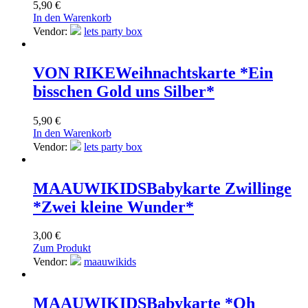
5,90
€
In den Warenkorb
Vendor:
lets party box
VON RIKE
Weihnachtskarte *Ein
bisschen Gold uns Silber*
5,90
€
In den Warenkorb
Vendor:
lets party box
MAAUWIKIDS
Babykarte Zwillinge
*Zwei kleine Wunder*
3,00
€
Zum Produkt
Vendor:
maauwikids
MAAUWIKIDS
Babykarte *Oh