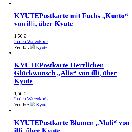
KYUTE
Postkarte mit Fuchs „Kunto“
von illi, über Kyute
1,50
€
In den Warenkorb
Vendor:
Kyute
KYUTE
Postkarte Herzlichen
Glückwunsch „Alia“ von illi, über
Kyute
1,50
€
In den Warenkorb
Vendor:
Kyute
KYUTE
Postkarte Blumen „Mali“ von
illi, über Kyute