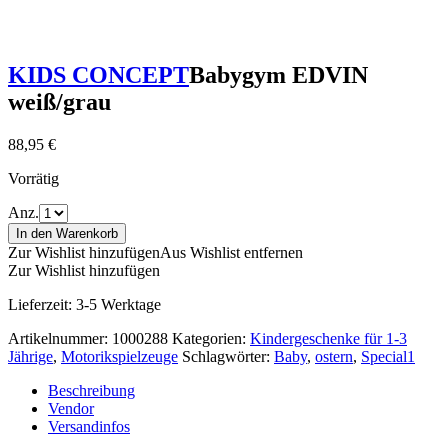
KIDS CONCEPT
Babygym EDVIN
weiß/grau
88,95
€
Vorrätig
Anz.
In den Warenkorb
Zur Wishlist hinzufügen
Aus Wishlist entfernen
Zur Wishlist hinzufügen
Lieferzeit:
3-5 Werktage
Artikelnummer:
1000288
Kategorien:
Kindergeschenke für 1-3
Jährige
,
Motorikspielzeuge
Schlagwörter:
Baby
,
ostern
,
Special1
Beschreibung
Vendor
Versandinfos