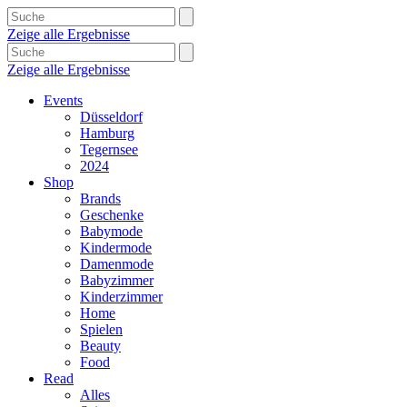
Zeige alle Ergebnisse
Zeige alle Ergebnisse
Events
Düsseldorf
Hamburg
Tegernsee
2024
Shop
Brands
Geschenke
Babymode
Kindermode
Damenmode
Babyzimmer
Kinderzimmer
Home
Spielen
Beauty
Food
Read
Alles