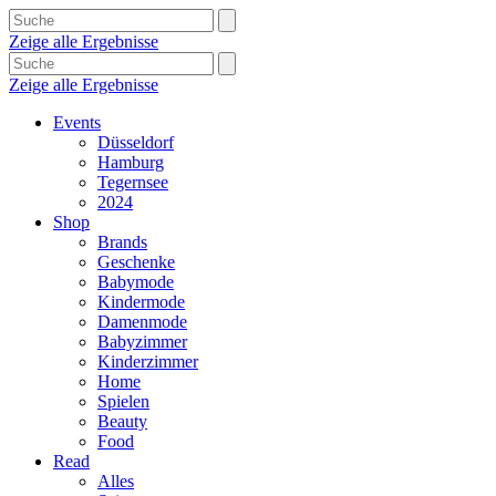
Zeige alle Ergebnisse
Zeige alle Ergebnisse
Events
Düsseldorf
Hamburg
Tegernsee
2024
Shop
Brands
Geschenke
Babymode
Kindermode
Damenmode
Babyzimmer
Kinderzimmer
Home
Spielen
Beauty
Food
Read
Alles