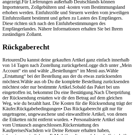
angezeigt.Für Lieferungen außerhalb Deutschlands können
Importsteuern, Zollgebühren und -kosten vom Bestimmungsland
erhoben werden. Einfuhrzölle und Steuern werden vom jeweiligen
Einfuhrzollamt bestimmt und gehen zu Lasten des Empfängers.
Diese richten sich nach den Einfuhrbestimmungen des
Empfängerlandes. Nähere Informationen erhalten Sie bei Ihrem
zuständigen Zollamt.
Rückgaberecht
RetourenDu kannst deine gekauften Artikel ganz einfach innerhalb
von 14 Tagen nach Zustellung zurückgebenLogge dich unter „Mein
Account“ ein und wähle „Bestellungen“ im Menü aus.Wähle
„Erstattung“ bei der Bestellung aus der du etwas zurücksenden
möchtest.Wähle aus ob Du die komplette Bestellung zurücksenden
möchtest oder nur bestimmte Artikel.Sobald das Paket bei uns
eingetroffen ist, bekommst Du eine Bestätigung.Nach Überprüfung
der Rücksendung erstatten wir dir den Betrag auf dem gleichen
Weg, wie du bezahlt hast. Die Kosten für die Rücksendung trägt der
Käufer.Rückgabebedingungen• Das Rückgaberecht gilt nur für
ungetragene, ungewaschene und einwandfreie Artikel, von denen
die Etiketten nicht entfernt wurden. • Personalisierte Artikel sind
vom Umtausch ausgeschlossen.Rückerstattung des
KaufpreisesNachdem wir Deine Retoure erhalten haben,