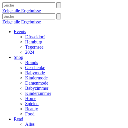
Zeige alle Ergebnisse
Zeige alle Ergebnisse
Events
Düsseldorf
Hamburg
Tegernsee
2024
Shop
Brands
Geschenke
Babymode
Kindermode
Damenmode
Babyzimmer
Kinderzimmer
Home
Spielen
Beauty
Food
Read
Alles