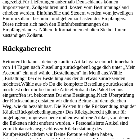
angezeigt.Für Lieferungen außerhalb Deutschlands können
Importsteuern, Zollgebühren und -kosten vom Bestimmungsland
erhoben werden. Einfuhrzölle und Steuern werden vom jeweiligen
Einfuhrzollamt bestimmt und gehen zu Lasten des Empfängers.
Diese richten sich nach den Einfuhrbestimmungen des
Empfängerlandes. Nähere Informationen erhalten Sie bei Ihrem
zuständigen Zollamt.
Rückgaberecht
RetourenDu kannst deine gekauften Artikel ganz einfach innerhalb
von 14 Tagen nach Zustellung zurückgebenLogge dich unter „Mein
Account“ ein und wähle „Bestellungen“ im Menü aus.Wähle
„Erstattung“ bei der Bestellung aus der du etwas zurücksenden
möchtest.Wähle aus ob Du die komplette Bestellung zurücksenden
möchtest oder nur bestimmte Artikel.Sobald das Paket bei uns
eingetroffen ist, bekommst Du eine Bestätigung.Nach Überprüfung
der Rücksendung erstatten wir dir den Betrag auf dem gleichen
Weg, wie du bezahlt hast. Die Kosten für die Rücksendung trägt der
Käufer.Rückgabebedingungen• Das Rückgaberecht gilt nur für
ungetragene, ungewaschene und einwandfreie Artikel, von denen
die Etiketten nicht entfernt wurden. • Personalisierte Artikel sind
vom Umtausch ausgeschlossen.Rückerstattung des
KaufpreisesNachdem wir Deine Retoure erhalten haben,