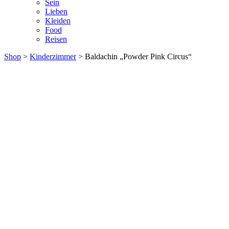
Sein
Lieben
Kleiden
Food
Reisen
Shop
>
Kinderzimmer
> Baldachin „Powder Pink Circus“