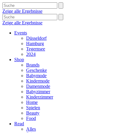
Zeige alle Ergebnisse
Zeige alle Ergebnisse
Events
Düsseldorf
Hamburg
Tegernsee
2024
Shop
Brands
Geschenke
Babymode
Kindermode
Damenmode
Babyzimmer
Kinderzimmer
Home
Spielen
Beauty
Food
Read
Alles