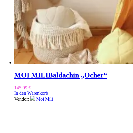
MOI MILI
Baldachin „Ocher“
145,99
€
In den Warenkorb
Vendor:
Moi Mili