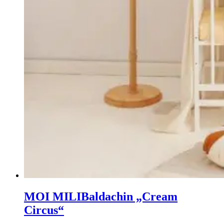
MOI MILI
Baldachin „Cream
Circus“