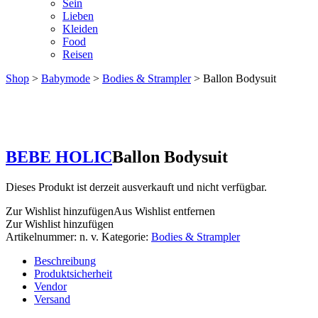
Sein
Lieben
Kleiden
Food
Reisen
Shop
>
Babymode
>
Bodies & Strampler
> Ballon Bodysuit
BEBE HOLIC
Ballon Bodysuit
Dieses Produkt ist derzeit ausverkauft und nicht verfügbar.
Zur Wishlist hinzufügen
Aus Wishlist entfernen
Zur Wishlist hinzufügen
Artikelnummer:
n. v.
Kategorie:
Bodies & Strampler
Beschreibung
Produktsicherheit
Vendor
Versand