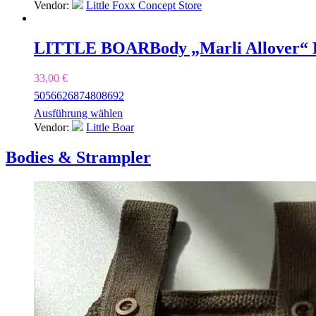
Vendor:
Little Foxx Concept Store
LITTLE BOAR
Body „Marli Allover“ 
33,00
€
50
56
62
68
74
80
86
92
Ausführung wählen
Vendor:
Little Boar
Bodies & Strampler