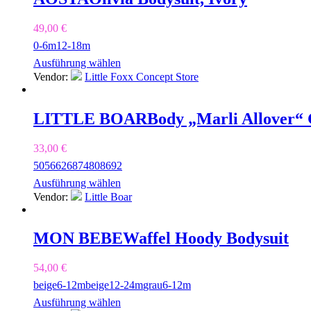
49,00
€
0-6m
12-18m
Ausführung wählen
Vendor:
Little Foxx Concept Store
LITTLE BOAR
Body „Marli Allover“
33,00
€
50
56
62
68
74
80
86
92
Ausführung wählen
Vendor:
Little Boar
MON BEBE
Waffel Hoody Bodysuit
54,00
€
beige
6-12m
beige
12-24m
grau
6-12m
Ausführung wählen