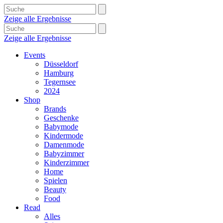
Zeige alle Ergebnisse
Zeige alle Ergebnisse
Events
Düsseldorf
Hamburg
Tegernsee
2024
Shop
Brands
Geschenke
Babymode
Kindermode
Damenmode
Babyzimmer
Kinderzimmer
Home
Spielen
Beauty
Food
Read
Alles