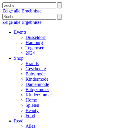
Zeige alle Ergebnisse
Zeige alle Ergebnisse
Events
Düsseldorf
Hamburg
Tegernsee
2024
Shop
Brands
Geschenke
Babymode
Kindermode
Damenmode
Babyzimmer
Kinderzimmer
Home
Spielen
Beauty
Food
Read
Alles