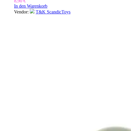
8,90
€
In den Warenkorb
Vendor:
T&K ScandicToys