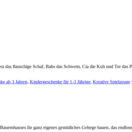
ra das flauschige Schaf, Babs das Schwein, Cia die Kuh und Tor das 
ke ab 3 Jahren
,
Kindergeschenke für 1-3 Jährige
,
Kreative Spielzeuge
es Bauernhauses ihr ganz eigenes gemütliches Gehege bauen, das endlos