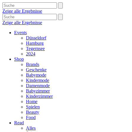
Zeige alle Ergebnisse
Zeige alle Ergebnisse
Events
Düsseldorf
Hamburg
Tegernsee
2024
Shop
Brands
Geschenke
Babymode
Kindermode
Damenmode
Babyzimmer
Kinderzimmer
Home
Spielen
Beauty
Food
Read
Alles