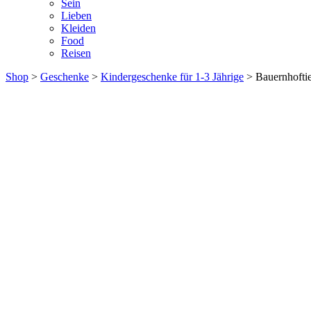
Sein
Lieben
Kleiden
Food
Reisen
Shop
>
Geschenke
>
Kindergeschenke für 1-3 Jährige
> Bauernhofti