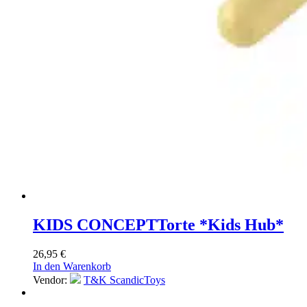
KIDS CONCEPT
Torte *Kids Hub*
26,95
€
In den Warenkorb
Vendor:
T&K ScandicToys