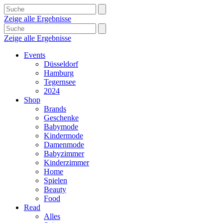
Zeige alle Ergebnisse
Zeige alle Ergebnisse
Events
Düsseldorf
Hamburg
Tegernsee
2024
Shop
Brands
Geschenke
Babymode
Kindermode
Damenmode
Babyzimmer
Kinderzimmer
Home
Spielen
Beauty
Food
Read
Alles