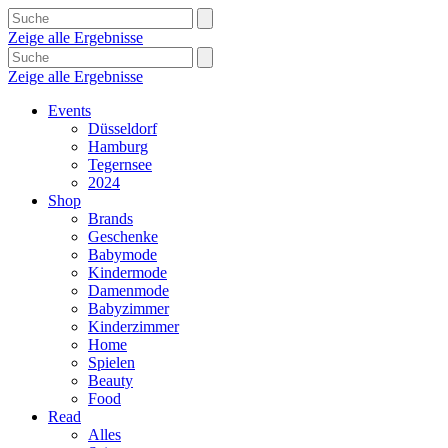
Zeige alle Ergebnisse
Zeige alle Ergebnisse
Events
Düsseldorf
Hamburg
Tegernsee
2024
Shop
Brands
Geschenke
Babymode
Kindermode
Damenmode
Babyzimmer
Kinderzimmer
Home
Spielen
Beauty
Food
Read
Alles