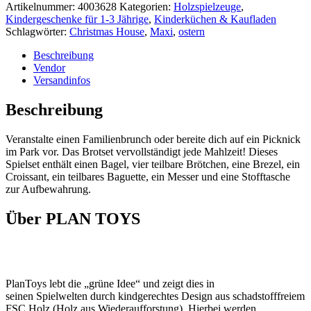
Artikelnummer:
4003628
Kategorien:
Holzspielzeuge
,
Kindergeschenke für 1-3 Jährige
,
Kinderküchen & Kaufladen
Schlagwörter:
Christmas House
,
Maxi
,
ostern
Beschreibung
Vendor
Versandinfos
Beschreibung
Veranstalte einen Familienbrunch oder bereite dich auf ein Picknick
im Park vor. Das Brotset vervollständigt jede Mahlzeit! Dieses
Spielset enthält einen Bagel, vier teilbare Brötchen, eine Brezel, ein
Croissant, ein teilbares Baguette, ein Messer und eine Stofftasche
zur Aufbewahrung.
Über PLAN TOYS
PlanToys lebt die „grüne Idee“ und zeigt dies in
seinen Spielwelten durch kindgerechtes Design aus schadstofffreiem
FSC Holz (Holz aus Wiederaufforstung). Hierbei werden