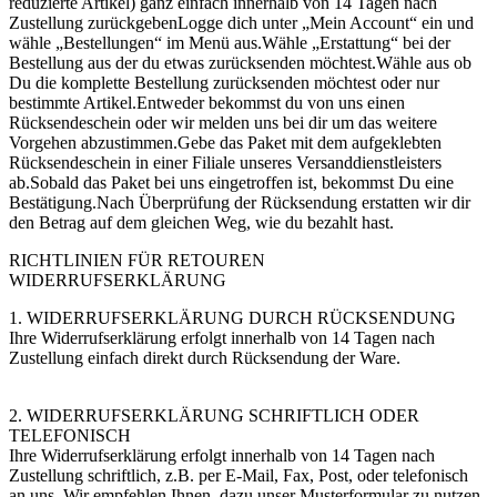
reduzierte Artikel) ganz einfach innerhalb von 14 Tagen nach
Zustellung zurückgebenLogge dich unter „Mein Account“ ein und
wähle „Bestellungen“ im Menü aus.Wähle „Erstattung“ bei der
Bestellung aus der du etwas zurücksenden möchtest.Wähle aus ob
Du die komplette Bestellung zurücksenden möchtest oder nur
bestimmte Artikel.Entweder bekommst du von uns einen
Rücksendeschein oder wir melden uns bei dir um das weitere
Vorgehen abzustimmen.Gebe das Paket mit dem aufgeklebten
Rücksendeschein in einer Filiale unseres Versanddienstleisters
ab.Sobald das Paket bei uns eingetroffen ist, bekommst Du eine
Bestätigung.Nach Überprüfung der Rücksendung erstatten wir dir
den Betrag auf dem gleichen Weg, wie du bezahlt hast.
RICHTLINIEN FÜR RETOUREN
WIDERRUFSERKLÄRUNG
1. WIDERRUFSERKLÄRUNG DURCH RÜCKSENDUNG
Ihre Widerrufserklärung erfolgt innerhalb von 14 Tagen nach
Zustellung einfach direkt durch Rücksendung der Ware.
2. WIDERRUFSERKLÄRUNG SCHRIFTLICH ODER
TELEFONISCH
Ihre Widerrufserklärung erfolgt innerhalb von 14 Tagen nach
Zustellung schriftlich, z.B. per E-Mail, Fax, Post, oder telefonisch
an uns. Wir empfehlen Ihnen, dazu unser Musterformular zu nutzen.