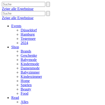
Zeige alle Ergebnisse
Zeige alle Ergebnisse
Events
Düsseldorf
Hamburg
Tegernsee
2024
Shop
Brands
Geschenke
Babymode
Kindermode
Damenmode
Babyzimmer
Kinderzimmer
Home
Spielen
Beauty
Food
Read
Alles