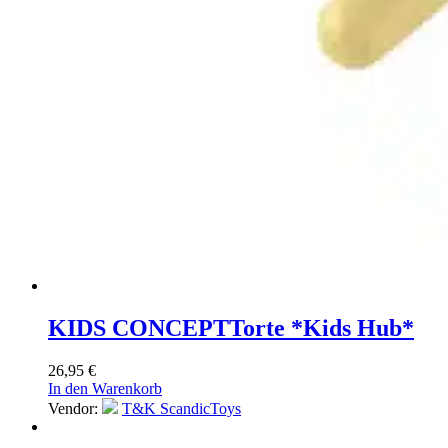
KIDS CONCEPT
Torte *Kids Hub*
26,95
€
In den Warenkorb
Vendor:
T&K ScandicToys