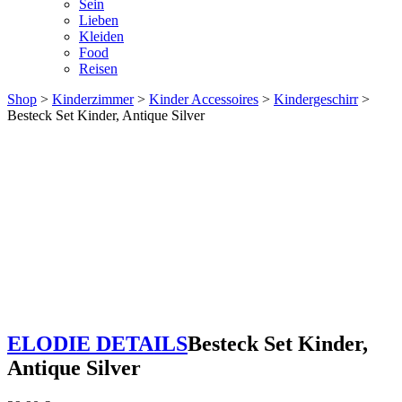
Sein
Lieben
Kleiden
Food
Reisen
Shop
>
Kinderzimmer
>
Kinder Accessoires
>
Kindergeschirr
>
Besteck Set Kinder, Antique Silver
ELODIE DETAILS
Besteck Set Kinder,
Antique Silver