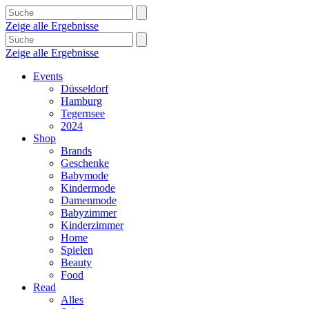
Zeige alle Ergebnisse
Zeige alle Ergebnisse
Events
Düsseldorf
Hamburg
Tegernsee
2024
Shop
Brands
Geschenke
Babymode
Kindermode
Damenmode
Babyzimmer
Kinderzimmer
Home
Spielen
Beauty
Food
Read
Alles