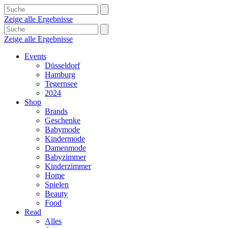
Zeige alle Ergebnisse
Zeige alle Ergebnisse
Events
Düsseldorf
Hamburg
Tegernsee
2024
Shop
Brands
Geschenke
Babymode
Kindermode
Damenmode
Babyzimmer
Kinderzimmer
Home
Spielen
Beauty
Food
Read
Alles