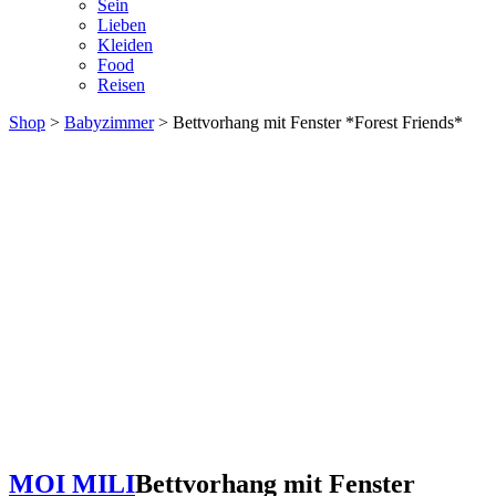
Sein
Lieben
Kleiden
Food
Reisen
Shop
>
Babyzimmer
> Bettvorhang mit Fenster *Forest Friends*
MOI MILI
Bettvorhang mit Fenster