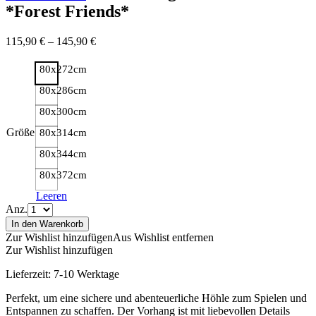
*Forest Friends*
115,90
€
–
145,90
€
80x272cm
80x286cm
80x300cm
Größe
80x314cm
80x344cm
80x372cm
Leeren
Anz.
In den Warenkorb
Zur Wishlist hinzufügen
Aus Wishlist entfernen
Zur Wishlist hinzufügen
Lieferzeit:
7-10 Werktage
Perfekt, um eine sichere und abenteuerliche Höhle zum Spielen und
Entspannen zu schaffen. Der Vorhang ist mit liebevollen Details