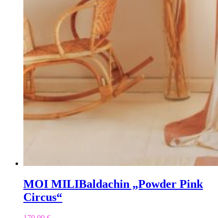
MOI MILI
Baldachin „Powder Pink
Circus“
179,99
€