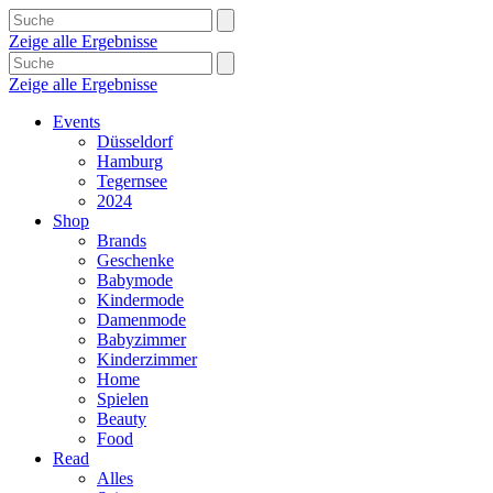
Zeige alle Ergebnisse
Zeige alle Ergebnisse
Events
Düsseldorf
Hamburg
Tegernsee
2024
Shop
Brands
Geschenke
Babymode
Kindermode
Damenmode
Babyzimmer
Kinderzimmer
Home
Spielen
Beauty
Food
Read
Alles