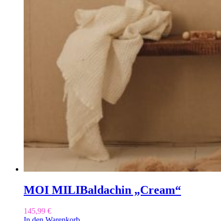
MOI MILI
Baldachin „Cream“
145,99
€
In den Warenkorb