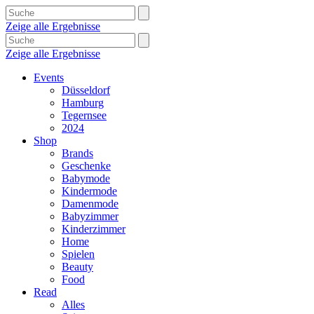
Zeige alle Ergebnisse
Zeige alle Ergebnisse
Events
Düsseldorf
Hamburg
Tegernsee
2024
Shop
Brands
Geschenke
Babymode
Kindermode
Damenmode
Babyzimmer
Kinderzimmer
Home
Spielen
Beauty
Food
Read
Alles