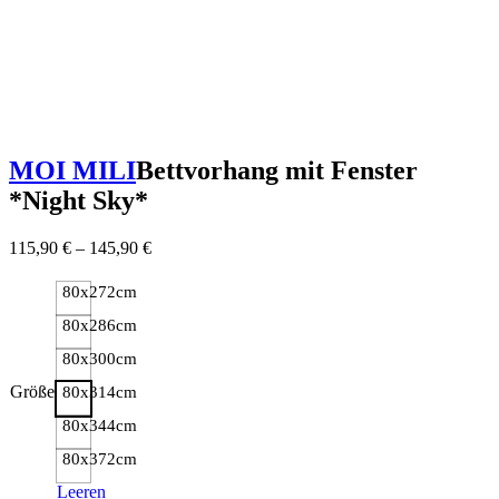
MOI MILI
Bettvorhang mit Fenster
*Night Sky*
115,90
€
–
145,90
€
80x272cm
80x286cm
80x300cm
Größe
80x314cm
80x344cm
80x372cm
Leeren