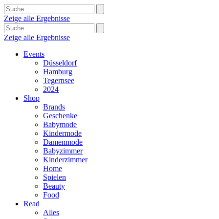
Zeige alle Ergebnisse
Zeige alle Ergebnisse
Events
Düsseldorf
Hamburg
Tegernsee
2024
Shop
Brands
Geschenke
Babymode
Kindermode
Damenmode
Babyzimmer
Kinderzimmer
Home
Spielen
Beauty
Food
Read
Alles