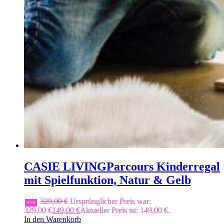
CASIE LIVING
Parcours Kinderregal
mit Spielfunktion, Natur & Gelb
329,00
€
Ursprünglicher Preis war:
UVP:
329,00 €
149,00
€
Aktueller Preis ist: 149,00 €.
In den Warenkorb