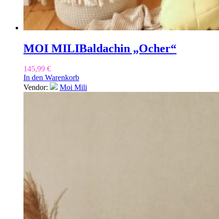
MOI MILI
Baldachin „Ocher“
145,99
€
In den Warenkorb
Vendor:
Moi Mili