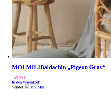
MOI MILI
Baldachin „Pigeon Gray“
145,99
€
In den Warenkorb
Vendor:
Moi Mili