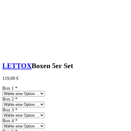
LETTOX
Boxen 5er Set
119,00
€
Box 1
*
Box 2
*
Box 3
*
Box 4
*