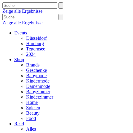
Zeige alle Ergebnisse
Zeige alle Ergebnisse
Events
Düsseldorf
Hamburg
Tegernsee
2024
Shop
Brands
Geschenke
Babymode
Kindermode
Damenmode
Babyzimmer
Kinderzimmer
Home
Spielen
Beauty
Food
Read
Alles