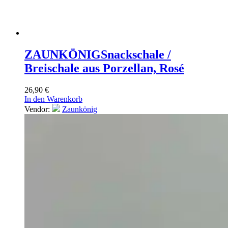
ZAUNKÖNIG
Snackschale /
Breischale aus Porzellan, Rosé
26,90
€
In den Warenkorb
Vendor:
Zaunkönig