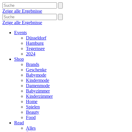
Zeige alle Ergebnisse
Zeige alle Ergebnisse
Events
Düsseldorf
Hamburg
Tegernsee
2024
Shop
Brands
Geschenke
Babymode
Kindermode
Damenmode
Babyzimmer
Kinderzimmer
Home
Spielen
Beauty
Food
Read
Alles