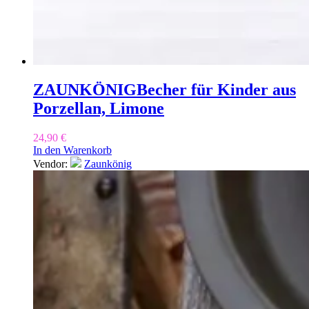
ZAUNKÖNIG
Becher für Kinder aus
Porzellan, Limone
24,90
€
In den Warenkorb
Vendor:
Zaunkönig