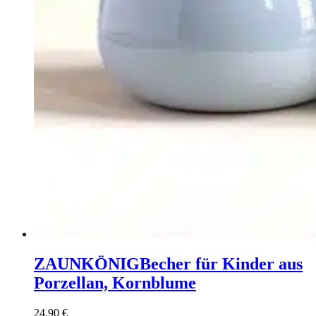
ZAUNKÖNIG
Becher für Kinder aus
Porzellan, Kornblume
24,90
€