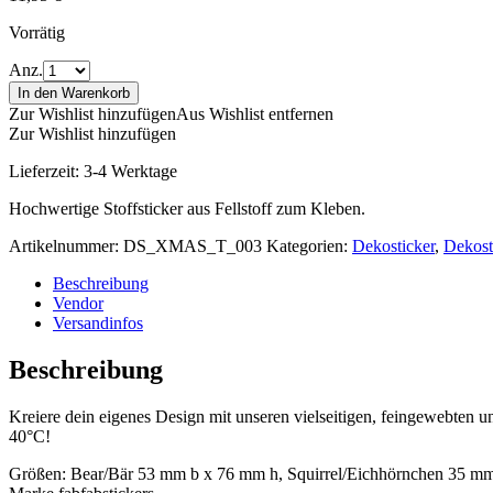
Vorrätig
Anz.
In den Warenkorb
Zur Wishlist hinzufügen
Aus Wishlist entfernen
Zur Wishlist hinzufügen
Lieferzeit:
3-4 Werktage
Hochwertige Stoffsticker aus Fellstoff zum Kleben.
Artikelnummer:
DS_XMAS_T_003
Kategorien:
Dekosticker
,
Dekost
Beschreibung
Vendor
Versandinfos
Beschreibung
Kreiere dein eigenes Design mit unseren vielseitigen, feingewebten un
40°C!
Größen: Bear/Bär 53 mm b x 76 mm h, Squirrel/Eichhörnchen 35 