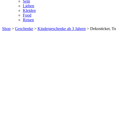
Sein
Lieben
Kleiden
Food
Reisen
Shop
>
Geschenke
>
Kindergeschenke ab 3 Jahren
> Dekosticker, T