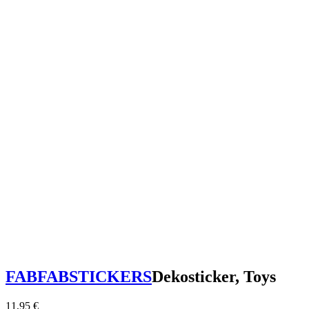
FABFABSTICKERS
Dekosticker, Toys
11,95
€