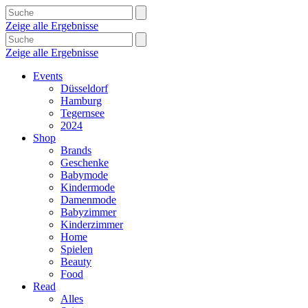
Zeige alle Ergebnisse
Zeige alle Ergebnisse
Events
Düsseldorf
Hamburg
Tegernsee
2024
Shop
Brands
Geschenke
Babymode
Kindermode
Damenmode
Babyzimmer
Kinderzimmer
Home
Spielen
Beauty
Food
Read
Alles