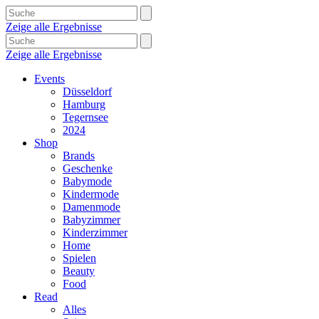
Zeige alle Ergebnisse
Zeige alle Ergebnisse
Events
Düsseldorf
Hamburg
Tegernsee
2024
Shop
Brands
Geschenke
Babymode
Kindermode
Damenmode
Babyzimmer
Kinderzimmer
Home
Spielen
Beauty
Food
Read
Alles