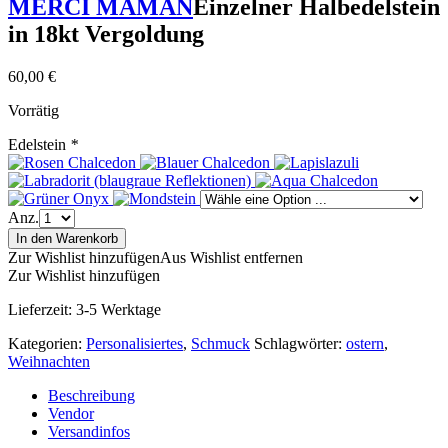
MERCI MAMAN
Einzelner Halbedelstein
in 18kt Vergoldung
60,00
€
Vorrätig
Edelstein
*
Anz.
In den Warenkorb
Zur Wishlist hinzufügen
Aus Wishlist entfernen
Zur Wishlist hinzufügen
Lieferzeit:
3-5 Werktage
Kategorien:
Personalisiertes
,
Schmuck
Schlagwörter:
ostern
,
Weihnachten
Beschreibung
Vendor
Versandinfos