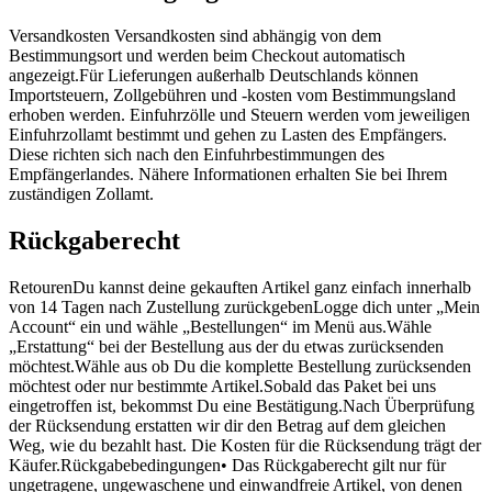
Versandkosten Versandkosten sind abhängig von dem
Bestimmungsort und werden beim Checkout automatisch
angezeigt.Für Lieferungen außerhalb Deutschlands können
Importsteuern, Zollgebühren und -kosten vom Bestimmungsland
erhoben werden. Einfuhrzölle und Steuern werden vom jeweiligen
Einfuhrzollamt bestimmt und gehen zu Lasten des Empfängers.
Diese richten sich nach den Einfuhrbestimmungen des
Empfängerlandes. Nähere Informationen erhalten Sie bei Ihrem
zuständigen Zollamt.
Rückgaberecht
RetourenDu kannst deine gekauften Artikel ganz einfach innerhalb
von 14 Tagen nach Zustellung zurückgebenLogge dich unter „Mein
Account“ ein und wähle „Bestellungen“ im Menü aus.Wähle
„Erstattung“ bei der Bestellung aus der du etwas zurücksenden
möchtest.Wähle aus ob Du die komplette Bestellung zurücksenden
möchtest oder nur bestimmte Artikel.Sobald das Paket bei uns
eingetroffen ist, bekommst Du eine Bestätigung.Nach Überprüfung
der Rücksendung erstatten wir dir den Betrag auf dem gleichen
Weg, wie du bezahlt hast. Die Kosten für die Rücksendung trägt der
Käufer.Rückgabebedingungen• Das Rückgaberecht gilt nur für
ungetragene, ungewaschene und einwandfreie Artikel, von denen