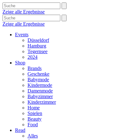
Zeige alle Ergebnisse
Zeige alle Ergebnisse
Events
Düsseldorf
Hamburg
Tegernsee
2024
Shop
Brands
Geschenke
Babymode
Kindermode
Damenmode
Babyzimmer
Kinderzimmer
Home
Spielen
Beauty
Food
Read
Alles