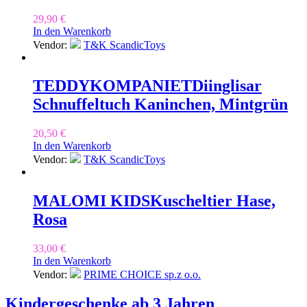
29,90
€
In den Warenkorb
Vendor:
T&K ScandicToys
TEDDYKOMPANIET
Diinglisar
Schnuffeltuch Kaninchen, Mintgrün
20,50
€
In den Warenkorb
Vendor:
T&K ScandicToys
MALOMI KIDS
Kuscheltier Hase,
Rosa
33,00
€
In den Warenkorb
Vendor:
PRIME CHOICE sp.z o.o.
Kindergeschenke ab 3 Jahren