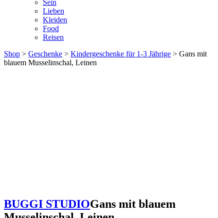
Sein
Lieben
Kleiden
Food
Reisen
Shop
>
Geschenke
>
Kindergeschenke für 1-3 Jährige
> Gans mit
blauem Musselinschal, Leinen
BUGGI STUDIO
Gans mit blauem
Musselinschal, Leinen