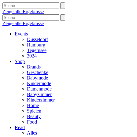
Zeige alle Ergebnisse
Zeige alle Ergebnisse
Events
Düsseldorf
Hamburg
Tegernsee
2024
Shop
Brands
Geschenke
Babymode
Kindermode
Damenmode
Babyzimmer
Kinderzimmer
Home
Spielen
Beauty
Food
Read
Alles