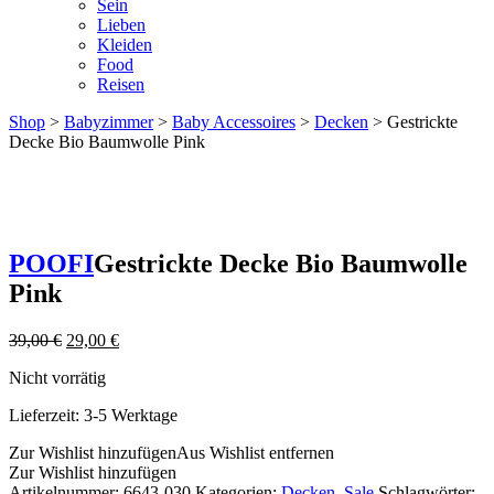
Sein
Lieben
Kleiden
Food
Reisen
Shop
>
Babyzimmer
>
Baby Accessoires
>
Decken
> Gestrickte
Decke Bio Baumwolle Pink
POOFI
Gestrickte Decke Bio Baumwolle
Pink
Ursprünglicher
Aktueller
39,00
€
29,00
€
Preis
Preis
Nicht vorrätig
war:
ist:
39,00 €
29,00 €.
Lieferzeit:
3-5 Werktage
Zur Wishlist hinzufügen
Aus Wishlist entfernen
Zur Wishlist hinzufügen
Artikelnummer:
6643-030
Kategorien:
Decken
,
Sale
Schlagwörter: