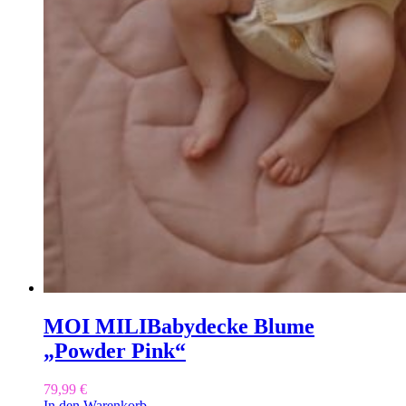
MOI MILI
Babydecke Blume
„Powder Pink“
79,99
€
In den Warenkorb