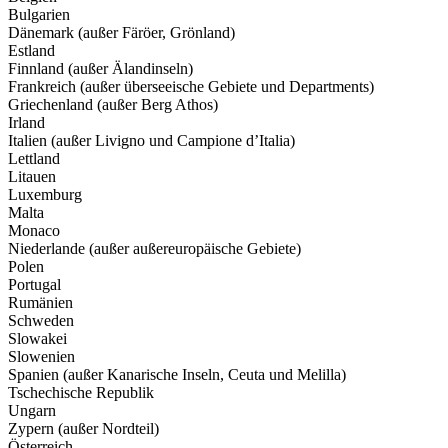
Bulgarien
Dänemark (außer Färöer, Grönland)
Estland
Finnland (außer Älandinseln)
Frankreich (außer überseeische Gebiete und Departments)
Griechenland (außer Berg Athos)
Irland
Italien (außer Livigno und Campione d’Italia)
Lettland
Litauen
Luxemburg
Malta
Monaco
Niederlande (außer außereuropäische Gebiete)
Polen
Portugal
Rumänien
Schweden
Slowakei
Slowenien
Spanien (außer Kanarische Inseln, Ceuta und Melilla)
Tschechische Republik
Ungarn
Zypern (außer Nordteil)
Österreich