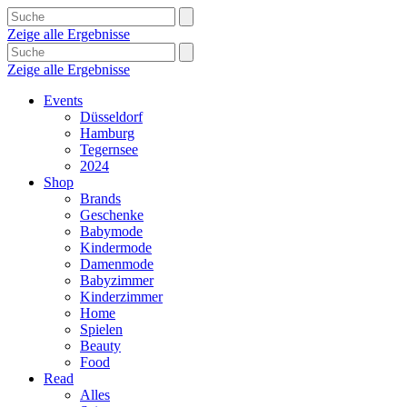
Zeige alle Ergebnisse
Zeige alle Ergebnisse
Events
Düsseldorf
Hamburg
Tegernsee
2024
Shop
Brands
Geschenke
Babymode
Kindermode
Damenmode
Babyzimmer
Kinderzimmer
Home
Spielen
Beauty
Food
Read
Alles