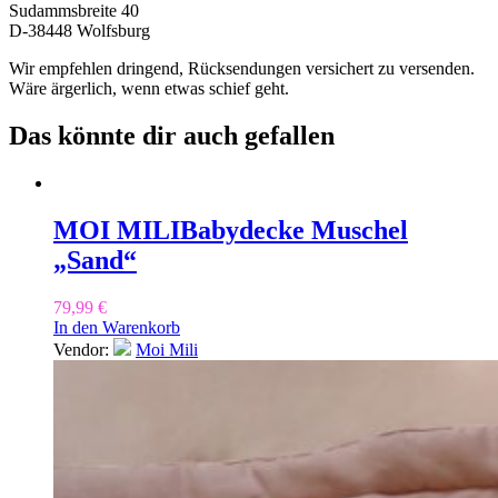
Sudammsbreite 40
D-38448 Wolfsburg
Wir empfehlen dringend, Rücksendungen versichert zu versenden.
Wäre ärgerlich, wenn etwas schief geht.
Das könnte dir auch gefallen
MOI MILI
Babydecke Muschel
„Sand“
79,99
€
In den Warenkorb
Vendor:
Moi Mili