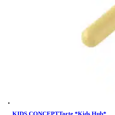
KIDS CONCEPT
Torte *Kids Hub*