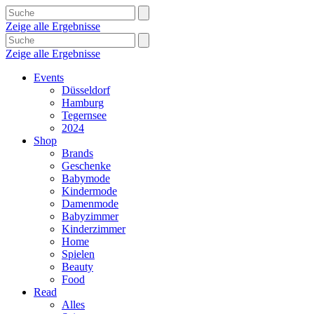
Zeige alle Ergebnisse
Zeige alle Ergebnisse
Events
Düsseldorf
Hamburg
Tegernsee
2024
Shop
Brands
Geschenke
Babymode
Kindermode
Damenmode
Babyzimmer
Kinderzimmer
Home
Spielen
Beauty
Food
Read
Alles