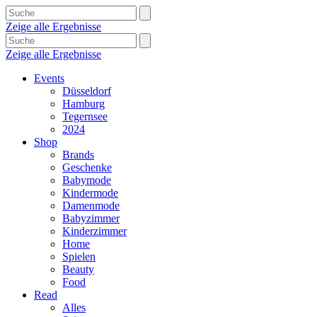
Zeige alle Ergebnisse
Zeige alle Ergebnisse
Events
Düsseldorf
Hamburg
Tegernsee
2024
Shop
Brands
Geschenke
Babymode
Kindermode
Damenmode
Babyzimmer
Kinderzimmer
Home
Spielen
Beauty
Food
Read
Alles