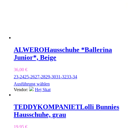
ALWERO
Hausschuhe *Ballerina
Junior*, Beige
36,00
€
23-24
25-26
27-28
29-30
31-32
33-34
Ausführung wählen
Vendor:
Hej Skat
TEDDYKOMPANIET
Lolli Bunnies
Hausschuhe, grau
19,95
€