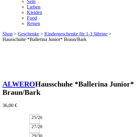
Sein
Lieben
Kleiden
Food
Reisen
Shop
>
Geschenke
>
Kindergeschenke für 1-3 Jährige
>
Hausschuhe *Ballerina Junior* Braun/Bark
ALWERO
Hausschuhe *Ballerina Junior*
Braun/Bark
36,00
€
25/26
27/28
29/30