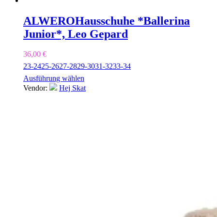
ALWERO
Hausschuhe *Ballerina
Junior*, Leo Gepard
36,00
€
23-24
25-26
27-28
29-30
31-32
33-34
Ausführung wählen
Vendor:
Hej Skat