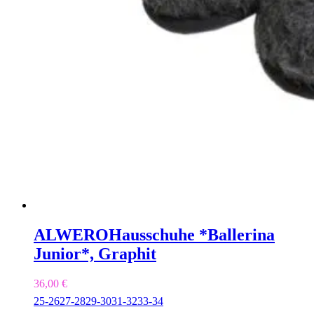
ALWERO
Hausschuhe *Ballerina
Junior*, Graphit
36,00
€
25-26
27-28
29-30
31-32
33-34