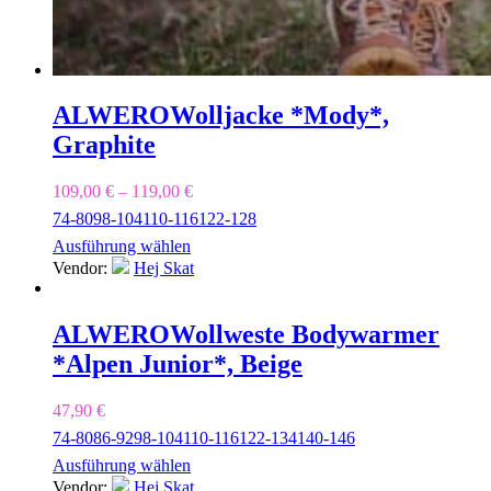
ALWERO
Wolljacke *Mody*,
Graphite
109,00
€
–
119,00
€
74-80
98-104
110-116
122-128
Ausführung wählen
Vendor:
Hej Skat
ALWERO
Wollweste Bodywarmer
*Alpen Junior*, Beige
47,90
€
74-80
86-92
98-104
110-116
122-134
140-146
Ausführung wählen
Vendor:
Hej Skat