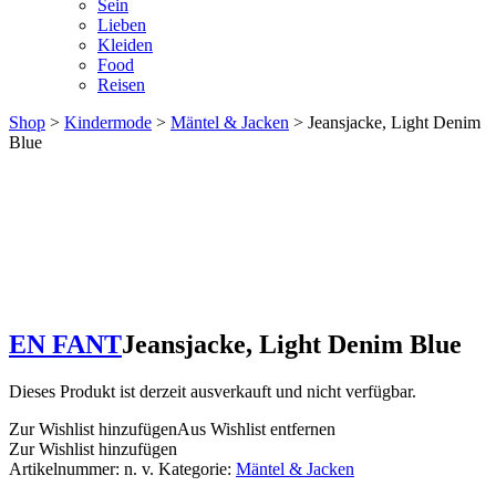
Sein
Lieben
Kleiden
Food
Reisen
Shop
>
Kindermode
>
Mäntel & Jacken
> Jeansjacke, Light Denim
Blue
EN FANT
Jeansjacke, Light Denim Blue
Dieses Produkt ist derzeit ausverkauft und nicht verfügbar.
Zur Wishlist hinzufügen
Aus Wishlist entfernen
Zur Wishlist hinzufügen
Artikelnummer:
n. v.
Kategorie:
Mäntel & Jacken