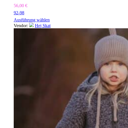
56,00
€
92-98
Ausführung wählen
Vendor:
Hej Skat