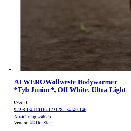
ALWERO
Wollweste Bodywarmer
*Tyb Junior*, Off White, Ultra Light
69,95
€
92-98
104-110
116-122
128-134
140-146
Ausführung wählen
Vendor:
Hej Skat