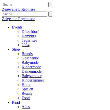
Zeige alle Ergebnisse
Zeige alle Ergebnisse
Events
Düsseldorf
Hamburg
Tegernsee
2024
Shop
Brands
Geschenke
Babymode
Kindermode
Damenmode
Babyzimmer
Kinderzimmer
Home
Spielen
Beauty
Food
Read
Alles