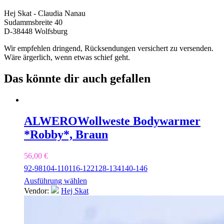
Hej Skat - Claudia Nanau
Sudammsbreite 40
D-38448 Wolfsburg
Wir empfehlen dringend, Rücksendungen versichert zu versenden.
Wäre ärgerlich, wenn etwas schief geht.
Das könnte dir auch gefallen
ALWERO
Wollweste Bodywarmer
*Robby*, Braun
56,00
€
92-98
104-110
116-122
128-134
140-146
Ausführung wählen
Vendor:
Hej Skat