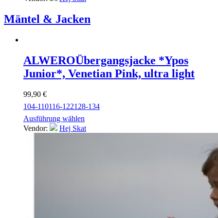
Mäntel & Jacken
ALWERO
Übergangsjacke *Ypos
Junior*, Venetian Pink, ultra light
99,90
€
104-110
116-122
128-134
Ausführung wählen
Vendor:
Hej Skat