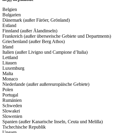
Belgien
Bulgarien
Dänemark (außer Färöer, Grönland)
Estland
Finnland (außer Älandinseln)
Frankreich (außer überseeische Gebiete und Departments)
Griechenland (außer Berg Athos)
Irland
Italien (außer Livigno und Campione d’Italia)
Lettland
Litauen
Luxemburg
Malta
Monaco
Niederlande (außer außereuropäische Gebiete)
Polen
Portugal
Rumänien
Schweden
Slowakei
Slowenien
Spanien (außer Kanarische Inseln, Ceuta und Melilla)
Tschechische Republik
Ungarn