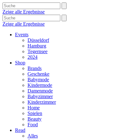
Zeige alle Ergebnisse
Zeige alle Ergebnisse
Events
Düsseldorf
Hamburg
Tegernsee
2024
Shop
Brands
Geschenke
Babymode
Kindermode
Damenmode
Babyzimmer
Kinderzimmer
Home
Spielen
Beauty
Food
Read
Alles