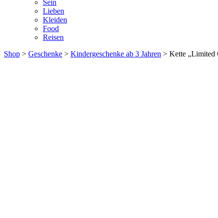
Sein
Lieben
Kleiden
Food
Reisen
Shop
>
Geschenke
>
Kindergeschenke ab 3 Jahren
> Kette „Limited 