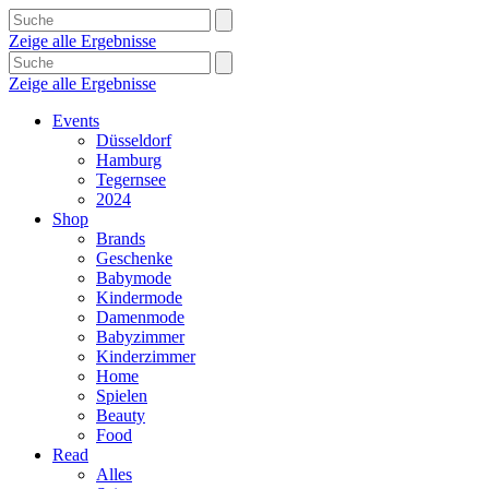
Zeige alle Ergebnisse
Zeige alle Ergebnisse
Events
Düsseldorf
Hamburg
Tegernsee
2024
Shop
Brands
Geschenke
Babymode
Kindermode
Damenmode
Babyzimmer
Kinderzimmer
Home
Spielen
Beauty
Food
Read
Alles