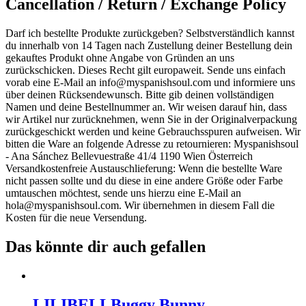
Cancellation / Return / Exchange Policy
Darf ich bestellte Produkte zurückgeben? Selbstverständlich kannst
du innerhalb von 14 Tagen nach Zustellung deiner Bestellung dein
gekauftes Produkt ohne Angabe von Gründen an uns
zurückschicken. Dieses Recht gilt europaweit. Sende uns einfach
vorab eine E-Mail an
info@myspanishsoul.com
und informiere uns
über deinen Rücksendewunsch. Bitte gib deinen vollständigen
Namen und deine Bestellnummer an. Wir weisen darauf hin, dass
wir Artikel nur zurücknehmen, wenn Sie in der Originalverpackung
zurückgeschickt werden und keine Gebrauchsspuren aufweisen. Wir
bitten die Ware an folgende Adresse zu retournieren: Myspanishsoul
- Ana Sánchez Bellevuestraße 41/4 1190 Wien Österreich
Versandkostenfreie Austauschlieferung: Wenn die bestellte Ware
nicht passen sollte und du diese in eine andere Größe oder Farbe
umtauschen möchtest, sende uns hierzu eine E-Mail an
hola@myspanishsoul.com
. Wir übernehmen in diesem Fall die
Kosten für die neue Versendung.
Das könnte dir auch gefallen
LILIBELL
Buggy Bunny