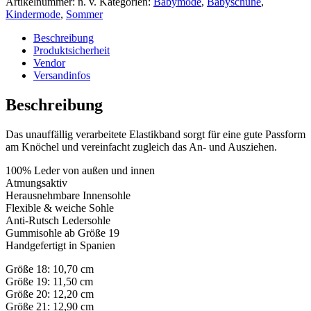
Artikelnummer:
n. v.
Kategorien:
Babymode
,
Babyschuhe
,
Kindermode
,
Sommer
Beschreibung
Produktsicherheit
Vendor
Versandinfos
Beschreibung
Das unauffällig verarbeitete Elastikband sorgt für eine gute Passform
am Knöchel und vereinfacht zugleich das An- und Ausziehen.
100% Leder von außen und innen
Atmungsaktiv
Herausnehmbare Innensohle
Flexible & weiche Sohle
Anti-Rutsch Ledersohle
Gummisohle ab Größe 19
Handgefertigt in Spanien
Größe 18: 10,70 cm
Größe 19: 11,50 cm
Größe 20: 12,20 cm
Größe 21: 12,90 cm