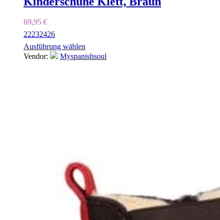
Kinderschuhe Klett, Braun
69,95
€
22
23
24
26
Ausführung wählen
Vendor:
Myspanishsoul