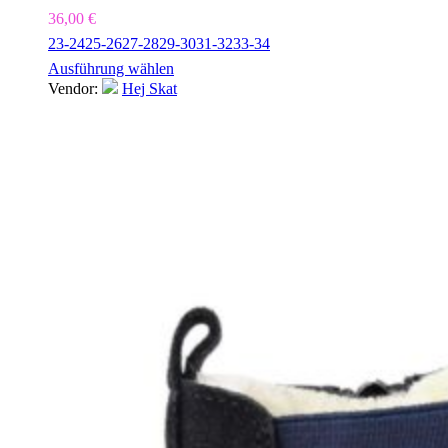
36,00
€
23-24
25-26
27-28
29-30
31-32
33-34
Ausführung wählen
Vendor:
Hej Skat