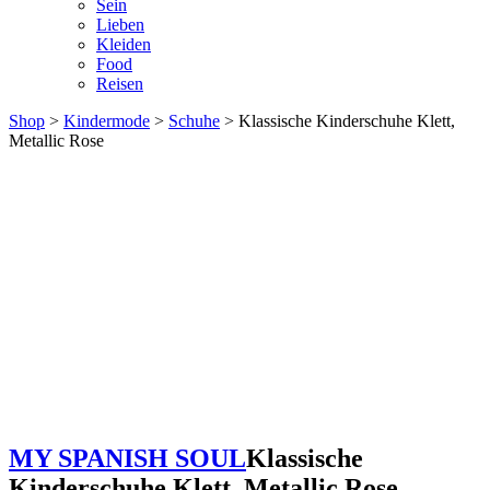
Sein
Lieben
Kleiden
Food
Reisen
Shop
>
Kindermode
>
Schuhe
> Klassische Kinderschuhe Klett,
Metallic Rose
MY SPANISH SOUL
Klassische
Kinderschuhe Klett, Metallic Rose