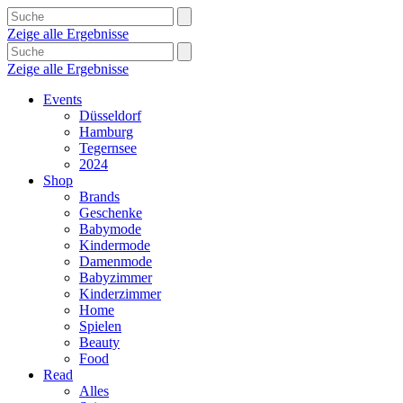
Zeige alle Ergebnisse
Zeige alle Ergebnisse
Events
Düsseldorf
Hamburg
Tegernsee
2024
Shop
Brands
Geschenke
Babymode
Kindermode
Damenmode
Babyzimmer
Kinderzimmer
Home
Spielen
Beauty
Food
Read
Alles