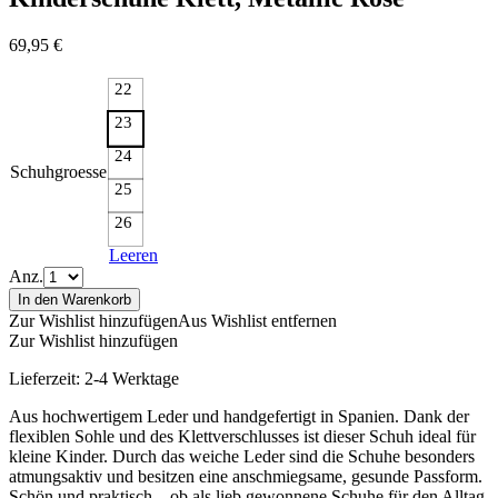
69,95
€
22
23
24
Schuhgroesse
25
26
Leeren
Anz.
In den Warenkorb
Zur Wishlist hinzufügen
Aus Wishlist entfernen
Zur Wishlist hinzufügen
Lieferzeit:
2-4 Werktage
Aus hochwertigem Leder und handgefertigt in Spanien. Dank der
flexiblen Sohle und des Klettverschlusses ist dieser Schuh ideal für
kleine Kinder. Durch das weiche Leder sind die Schuhe besonders
atmungsaktiv und besitzen eine anschmiegsame, gesunde Passform.
Schön und praktisch – ob als lieb gewonnene Schuhe für den Alltag