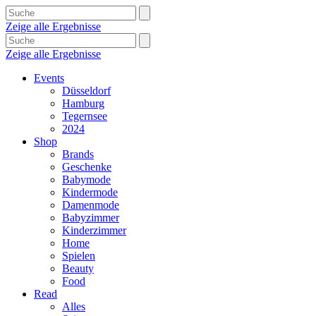
Zeige alle Ergebnisse
Zeige alle Ergebnisse
Events
Düsseldorf
Hamburg
Tegernsee
2024
Shop
Brands
Geschenke
Babymode
Kindermode
Damenmode
Babyzimmer
Kinderzimmer
Home
Spielen
Beauty
Food
Read
Alles