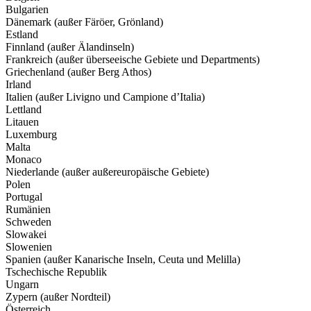
Bulgarien
Dänemark (außer Färöer, Grönland)
Estland
Finnland (außer Älandinseln)
Frankreich (außer überseeische Gebiete und Departments)
Griechenland (außer Berg Athos)
Irland
Italien (außer Livigno und Campione d’Italia)
Lettland
Litauen
Luxemburg
Malta
Monaco
Niederlande (außer außereuropäische Gebiete)
Polen
Portugal
Rumänien
Schweden
Slowakei
Slowenien
Spanien (außer Kanarische Inseln, Ceuta und Melilla)
Tschechische Republik
Ungarn
Zypern (außer Nordteil)
Österreich