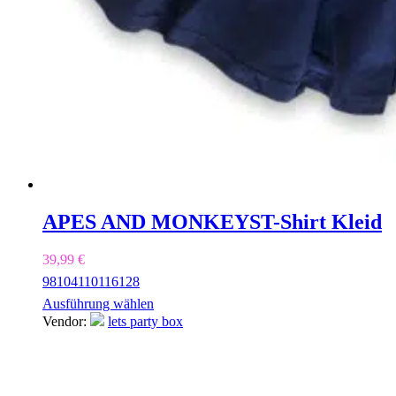
APES AND MONKEYS
T-Shirt Kleid
39,99
€
98
104
110
116
128
Ausführung wählen
Vendor:
lets party box