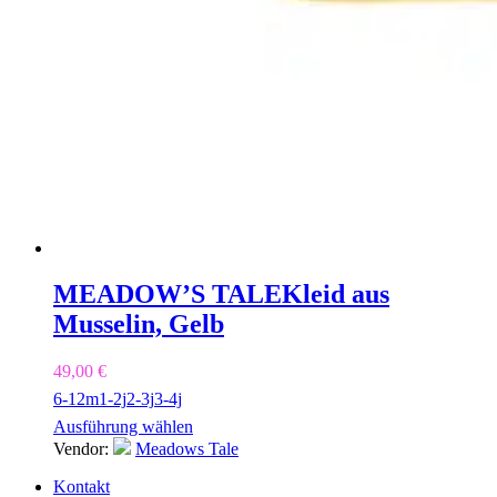
MEADOW’S TALE
Kleid aus
Musselin, Gelb
49,00
€
6-12m
1-2j
2-3j
3-4j
Ausführung wählen
Vendor:
Meadows Tale
Kontakt