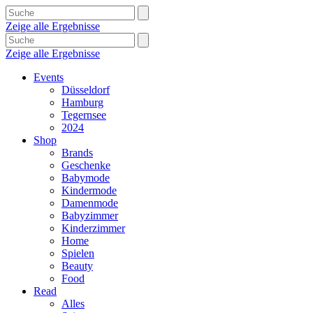
Zeige alle Ergebnisse
Zeige alle Ergebnisse
Events
Düsseldorf
Hamburg
Tegernsee
2024
Shop
Brands
Geschenke
Babymode
Kindermode
Damenmode
Babyzimmer
Kinderzimmer
Home
Spielen
Beauty
Food
Read
Alles