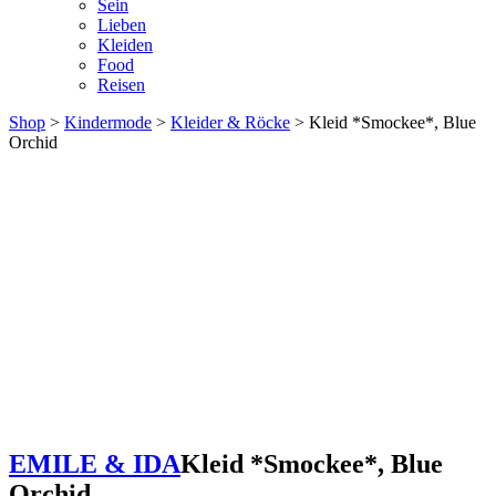
Sein
Lieben
Kleiden
Food
Reisen
Shop
>
Kindermode
>
Kleider & Röcke
> Kleid *Smockee*, Blue
Orchid
EMILE & IDA
Kleid *Smockee*, Blue
Orchid