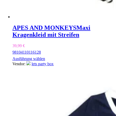
APES AND MONKEYS
Maxi
Kragenkleid mit Streifen
39,99
€
98
104
110
116
128
Ausführung wählen
Vendor:
lets party box